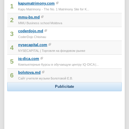
kapumatrimony.com
1
Kapu Matrimony - The No. 1 Matrimony Site for K...
mmu-bs.md
2
MMU Business school Moldova
coderdojo.md
3
CoderDojo Chisinau
nysecapital.com
4
NYSECAPITAL | Торговля на фондовом рынке
iq-dica.com
5
Компьютерные Курсы в обучаещум центру IQ-DICA |...
bolotova.md
6
Сайт учителя музыки Болотовой Е.В.
Publicitate