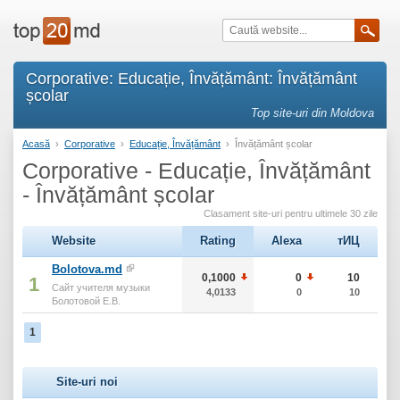
Corporative: Educație, Învățământ: Învățământ
școlar
Top site-uri din Moldova
Acasă
›
Corporative
›
Educație, Învățământ
›
Învățământ școlar
Corporative - Educație, Învățământ
- Învățământ școlar
Clasament site-uri pentru ultimele 30 zile
Website
Rating
Alexa
тИЦ
Bolotova.md
0,1000
0
10
1
Сайт учителя музыки
4,0133
0
10
Болотовой Е.В.
1
Site-uri noi