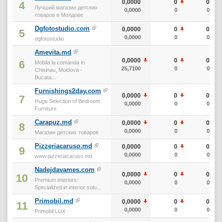
0,0000
0
0
4
Лучший магазин детских
0,0000
0
0
товаров в Молдове
Dgfotostudio.com
0,0000
0
0
5
0,0000
0
0
dgfotostudio
Amevita.md
0,0000
0
0
6
Mobila la comanda in
25,7100
0
0
Chisinau, Moldova -
Bucata...
Furnishings2day.com
0,0000
0
0
7
Huge Selection of Bedroom
0,0000
0
0
Furniture
Carapuz.md
0,0000
0
0
8
0,0000
0
0
Магазин детских товаров
Pizzeriacaruso.md
0,0000
0
0
9
0,0000
0
0
www.pizzeriacaruso.md
Nadejdavames.com
0,0000
0
0
10
Premium interiors:
0,0000
0
0
Specialized in interior solu...
Primobil.md
0,0000
0
0
11
0,0000
0
0
Primobil LUX