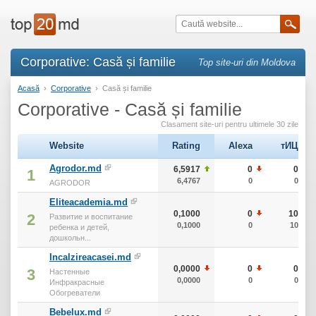
Corporative: Casă și familie
Top site-uri din Moldova
Acasă
›
Corporative
›
Casă și familie
Corporative - Casă și familie
Clasament site-uri pentru ultimele 30 zile
Website
Rating
Alexa
тИЦ
Agrodor.md
6,5917
0
0
1
6,4767
0
0
AGRODOR
Eliteacademia.md
0,1000
0
10
2
Развитие и воспитание
0,1000
0
10
ребенка и детей,
дошкольн...
Incalzireacasei.md
0,0000
0
0
3
Настенные
0,0000
0
0
Инфракрасные
Обогреватели
Bebelux.md