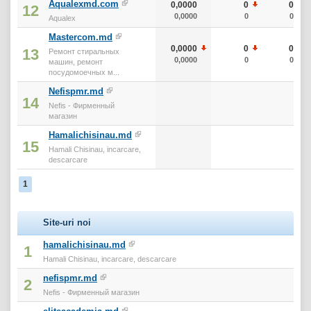
Aqualexmd.com
0,0000
0
0
12
0,0000
0
0
Aqualex
Mastercom.md
0,0000
0
0
13
Ремонт стиральных
0,0000
0
0
машин, ремонт
посудомоечных м...
Nefispmr.md
14
Nefis - Фирменный
магазин
Hamalichisinau.md
15
Hamali Chisinau, incarcare,
descarcare
1
Site-uri noi
hamalichisinau.md
1
Hamali Chisinau, incarcare, descarcare
nefispmr.md
2
Nefis - Фирменный магазин