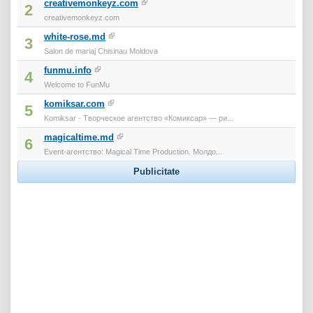
creativemonkeyz.com
2
creativemonkeyz.com
white-rose.md
3
Salon de mariaj Chisinau Moldova
funmu.info
4
Welcome to FunMu
komiksar.com
5
Komiksar - Творческое агентство «Комиксар» — ри...
magicaltime.md
6
Event-агентство: Magical Time Production. Молдо...
Publicitate