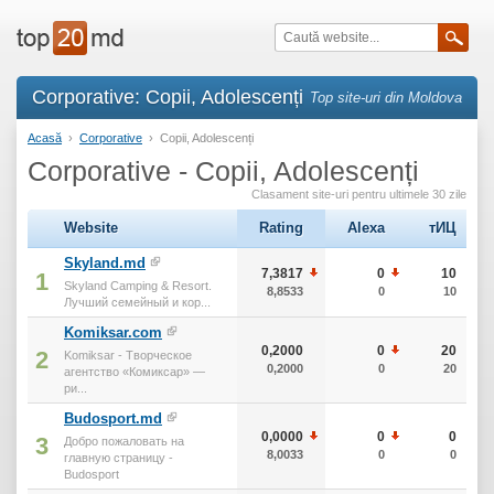
Corporative: Copii, Adolescenți
Top site-uri din Moldova
Acasă
›
Corporative
›
Copii, Adolescenți
Corporative - Copii, Adolescenți
Clasament site-uri pentru ultimele 30 zile
Website
Rating
Alexa
тИЦ
Skyland.md
7,3817
0
10
1
Skyland Camping & Resort.
8,8533
0
10
Лучший семейный и кор...
Komiksar.com
0,2000
0
20
2
Komiksar - Творческое
0,2000
0
20
агентство «Комиксар» —
ри...
Budosport.md
0,0000
0
0
3
Добро пожаловать на
8,0033
0
0
главную страницу -
Budosport