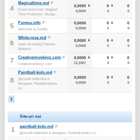
Magicaltime.md
0,0000
0
0
4
Event-агентство: Magical
0,0000
0
0
Time Production. Молдо...
Funmu.info
0,0000
0
0
5
0,0000
0
0
Welcome to FunMu
White-rose.md
0,0000
0
0
6
Salon de mariaj Chisinau
0,0000
0
0
Moldova
Creativemonkeyz.com
0,0000
0
0
7
12,1967
0
0
creativemonkeyz.com
Paintball-kids.md
0,0000
0
0
8
Детский пейнтбол в
0,0000
0
0
Молдове. Paintball pentru
co...
1
Site-uri noi
paintball-kids.md
1
Детский пейнтбол в Молдове. Paintball pentru co...