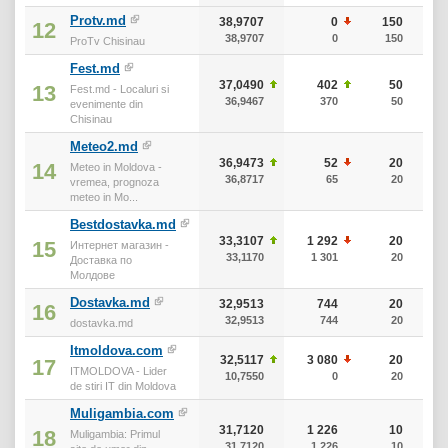
Protv.md
38,9707
0
150
12
38,9707
0
150
ProTv Chisinau
Fest.md
37,0490
402
50
13
Fest.md - Localuri si
36,9467
370
50
evenimente din
Chisinau
Meteo2.md
36,9473
52
20
14
Meteo in Moldova -
36,8717
65
20
vremea, prognoza
meteo in Mo...
Bestdostavka.md
33,3107
1 292
20
15
Интернет магазин -
33,1170
1 301
20
Доставка по
Молдове
Dostavka.md
32,9513
744
20
16
32,9513
744
20
dostavka.md
Itmoldova.com
32,5117
3 080
20
17
ITMOLDOVA - Lider
10,7550
0
20
de stiri IT din Moldova
Muligambia.com
31,7120
1 226
10
18
Muligambia: Primul
31,7120
1 226
10