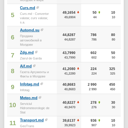
Curs.md
49,1654
50
10
5
Curs.md - Convertor
49,6904
44
10
valutar, curs valutar,
s.a.
Automd.su
44,8287
786
80
6
Продажа
44,8287
786
80
автомобилей в
Молдове
Zdg.md
43,7990
602
50
7
43,7990
602
50
Ziarul de Garda
Aif.md
41,2080
224
325
8
Газета Аргументы и
41,2280
224
325
Факты в Молдове
Infotag.md
40,8683
2 990
450
9
40,8683
2 990
450
Infotag
Meteo.md
40,8227
278
30
10
Serviciul
40,9470
276
30
Hidrometeorologic de
Stat
Transport.md
39,6137
936
10
11
39,9923
907
10
GeoTrans