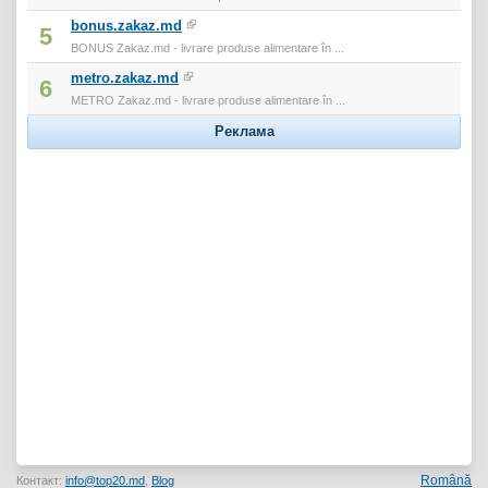
bonus.zakaz.md
5
BONUS Zakaz.md - livrare produse alimentare în ...
metro.zakaz.md
6
METRO Zakaz.md - livrare produse alimentare în ...
Реклама
Română
Контакт:
info@top20.md
,
Blog