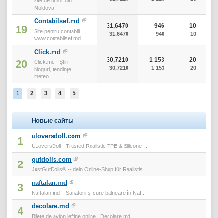
site de umor din
Moldova
Contabilsef.md
31,6470
946
10
19
Site pentru contabili
31,6470
946
10
www.contabilsef.md
Click.md
30,7210
1 153
20
20
Click.md - Ştiri,
30,7210
1 153
20
bloguri, tendinţe,
meteo
1
2
3
4
5
Новые сайты
uloversdoll.com
1
ULoversDoll - Trusted Realistic TPE & Silicone ...
gutdolls.com
2
JustGutDolls® -- dein Online-Shop für Realistis...
naftalan.md
3
Naftalan.md – Sanatorii și cure balneare în Naf...
decolare.md
4
Bilete de avion ieftine online | Decolare.md