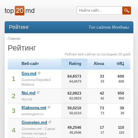
Рейтинг
Топ сайтов Молдовы
Главная
Рейтинг
Рейтинг веб-сайтов за последние 30 дней
Веб-сайт
Rating
Alexa
тИЦ
Gov.md
64,6573
33
600
1
Guvernul Republicii
64,6573
33
600
Moldova
Noi.md
62,0823
42
950
2
62,0823
42
950
Noi.md
Klaksona.net
50,0210
73
30
3
50,0210
73
30
avtotorgpmr.ru
Gismeteo.md
49,2546
17
110
4
Gismeteo.md - Самая
49,2546
17
110
точная погода в
Молдове и мире