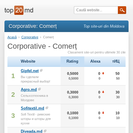
Corporative: Comerț
Top site-uri din Moldova
Acasă
›
Corporative
›
Comerț
Corporative - Comerț
Clasament site-uri pentru ultimele 30 zile
Website
Rating
Alexa
тИЦ
Gipfel.net
0,5000
0
50
1
Вы сделали
0,5000
0
50
прекрасный выбор!
Agro.md
0,3000
0
30
2
Сельхозтехника в
0,3000
0
30
Молдове
Sofitextil.md
0,1000
0
10
3
Sofi Textil - римские
0,1000
0
10
шторы и шторы для
кухни
Diveada.md