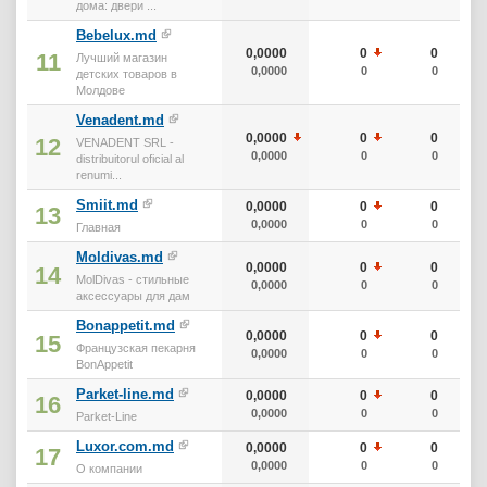
дома: двери ...
Bebelux.md
0,0000
0
0
11
Лучший магазин
0,0000
0
0
детских товаров в
Молдове
Venadent.md
0,0000
0
0
12
VENADENT SRL -
0,0000
0
0
distribuitorul oficial al
renumi...
Smiit.md
0,0000
0
0
13
0,0000
0
0
Главная
Moldivas.md
0,0000
0
0
14
MolDivas - стильные
0,0000
0
0
аксессуары для дам
Bonappetit.md
0,0000
0
0
15
Французская пекарня
0,0000
0
0
BonAppetit
Parket-line.md
0,0000
0
0
16
0,0000
0
0
Parket-Line
Luxor.com.md
0,0000
0
0
17
0,0000
0
0
О компании