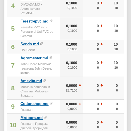
0,1000
0
10
4
DIVEADA.MD -
0,1000
0
10
Acumulatoare
ROMBAT
Ferestrepvc.md
0,1000
0
10
5
Ferestre PVC md -
0,1000
0
10
Ferestre si Usi PVC cu
Geamur...
Servis.md
0,1000
0
10
6
0,1000
0
10
UM Servis
Agromester.md
0,1000
0
10
7
John Deere Moldova:
0,1000
0
10
трактора John Deere,
комба...
Amevita.md
0,0000
0
0
8
Mobila la comanda in
25,7100
0
0
Chisinau, Moldova -
Bucata...
Cottonshop.md
0,0000
0
0
9
0,0000
0
0
Главная
Mrdoors.md
0,0000
0
0
10
Главная | Продажа
0,0000
0
0
дверей–двери для