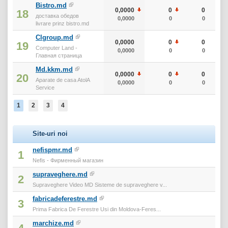
Bistro.md
0,0000
0
0
18
доставка обедов
0,0000
0
0
livrare prinz bistro.md
Clgroup.md
0,0000
0
0
19
Computer Land -
0,0000
0
0
Главная страница
Md.kkm.md
0,0000
0
0
20
Aparate de casa AtolA
0,0000
0
0
Service
1
2
3
4
Site-uri noi
nefispmr.md
1
Nefis - Фирменный магазин
supraveghere.md
2
Supraveghere Video MD Sisteme de supraveghere v...
fabricadeferestre.md
3
Prima Fabrica De Ferestre Usi din Moldova-Feres...
marchize.md