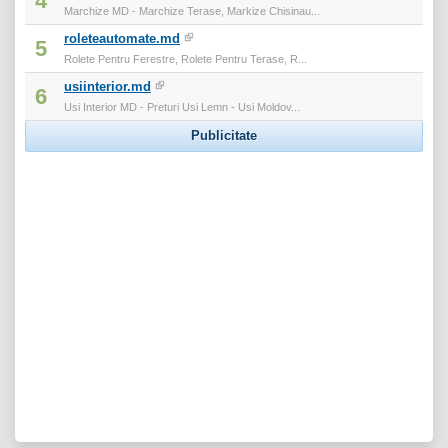
4
Marchize MD - Marchize Terase, Markize Chisinau...
roleteautomate.md
5
Rolete Pentru Ferestre, Rolete Pentru Terase, R...
usiinterior.md
6
Usi Interior MD - Preturi Usi Lemn - Usi Moldov...
Publicitate