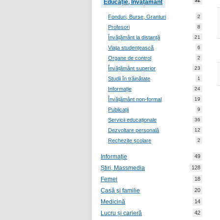
92
Educație, Învățământ
Fonduri, Burse, Granturi
2
Profesori
8
Învățământ la distanță
21
Viața studențească
6
Organe de control
2
Învățământ superior
23
Studii în trăinătate
1
Informație
24
Învățământ non-formal
19
Publicații
9
Servicii educaționale
36
Dezvoltare personală
12
Rechezite școlare
2
Informație
49
Știri, Massmedia
128
Femei
18
Casă și familie
20
Medicină
14
Lucru și carieră
42