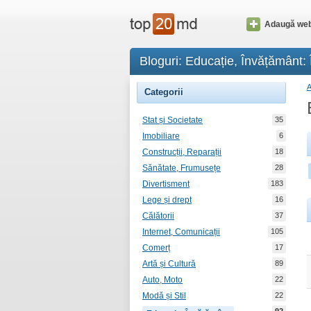
Adaugă web
Bloguri: Educație, Învățământ:
Categorii
Stat și Societate
35
Imobiliare
6
Construcții, Reparații
18
Sănătate, Frumusețe
28
Divertisment
183
Lege și drept
16
Călătorii
37
Internet, Comunicații
105
Comerț
17
Artă și Cultură
89
Auto, Moto
22
Modă și Stil
22