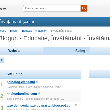
site
 Învățământ școlar
Acasă
›
Bloguri
›
Educație, Învățământ
›
Învățământ școlar
Bloguri - Educație, Învățământ - Învățăm
Website
Rating
1
Site-uri noi
psiholog-elena.md
1
Psiholog Elena | Consultații Psihologice Online...
krishsoftonline.com
2
Best Software Testing Institute in Hyderabad; O...
teze-de-licenta-teze-de-master.blogspot.com
3