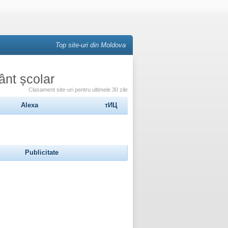
Top site-uri din Moldova
ânt școlar
Clasament site-uri pentru ultimele 30 zile
Alexa
тИЦ
Publicitate