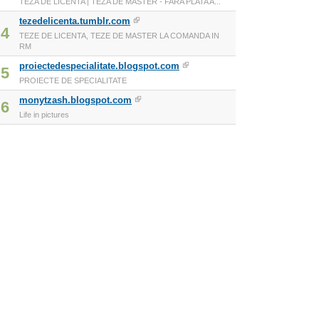
TEZA DE LICENTA | TEZA DE MASTER - FARA PLATA A...
tezedelicenta.tumblr.com
4
TEZE DE LICENTA, TEZE DE MASTER LA COMANDA IN
RM
proiectedespecialitate.blogspot.com
5
PROIECTE DE SPECIALITATE
monytzash.blogspot.com
6
Life in pictures