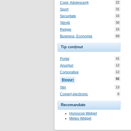
Copii, Adolescenți
22
Sport
31
Securitate
15
Știință
30
Religie
15
Business, Economie
69
Tip conținut
Portal
41
Anunțuri
12
Corporative
12
92
Bloguri
Știri
13
Comerț electronic
6
Recomandate
Horoscop Widget
Meteo Widget