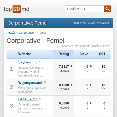
Corporative: Femei
Top site-uri din Moldova
Acasă
›
Corporative
›
Femei
Corporative - Femei
Clasament site-uri pentru ultimele 30 zile
Website
Rating
Alexa
тИЦ
Skyland.md
7,3817
0
10
1
Skyland Camping &
8,8533
0
10
Resort. Лучший
семейный и кор...
Weyergans.md
0,1000
0
10
2
Weyergans High Care
2,0050
0
10
в Молдове
Bebelux.md
0,0000
0
0
3
Лучший магазин
0,0000
0
0
детских товаров в
Молдове