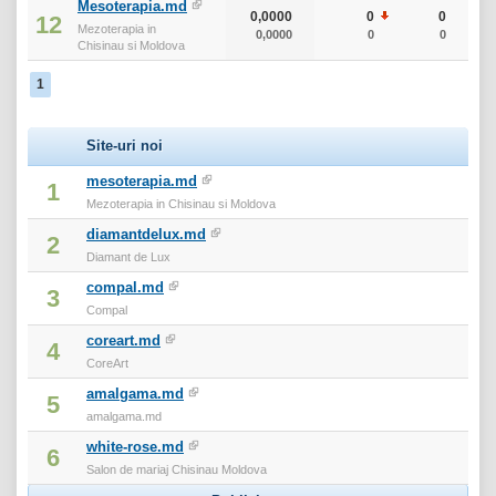
Mesoterapia.md
0,0000
0
0
12
Mezoterapia in
0,0000
0
0
Chisinau si Moldova
1
Site-uri noi
mesoterapia.md
1
Mezoterapia in Chisinau si Moldova
diamantdelux.md
2
Diamant de Lux
compal.md
3
Compal
coreart.md
4
CoreArt
amalgama.md
5
amalgama.md
white-rose.md
6
Salon de mariaj Chisinau Moldova