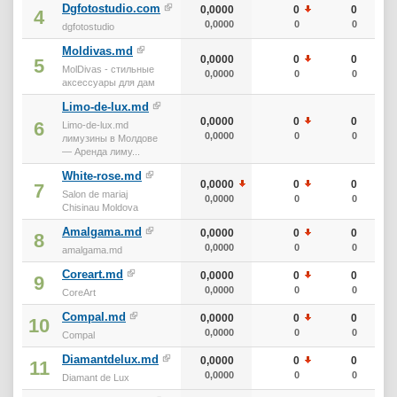
Dgfotostudio.com
0,0000
0
0
4
0,0000
0
0
dgfotostudio
Moldivas.md
0,0000
0
0
5
MolDivas - стильные
0,0000
0
0
аксессуары для дам
Limo-de-lux.md
0,0000
0
0
6
Limo-de-lux.md
0,0000
0
0
лимузины в Молдове
— Аренда лиму...
White-rose.md
0,0000
0
0
7
Salon de mariaj
0,0000
0
0
Chisinau Moldova
Amalgama.md
0,0000
0
0
8
0,0000
0
0
amalgama.md
Coreart.md
0,0000
0
0
9
0,0000
0
0
CoreArt
Compal.md
0,0000
0
0
10
0,0000
0
0
Compal
Diamantdelux.md
0,0000
0
0
11
0,0000
0
0
Diamant de Lux