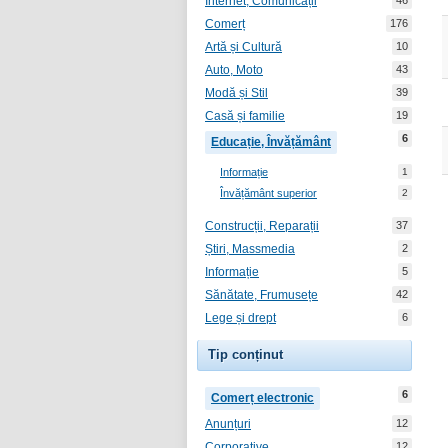
Internet, Comunicații
46
Comerț
176
Artă și Cultură
10
Auto, Moto
43
Modă și Stil
39
Casă și familie
19
6
Educație, Învățământ
Informație
1
Învățământ superior
2
Construcții, Reparații
37
Știri, Massmedia
2
Informație
5
Sănătate, Frumusețe
42
Lege și drept
6
Tip conținut
6
Comerț electronic
Anunțuri
12
Corporative
12