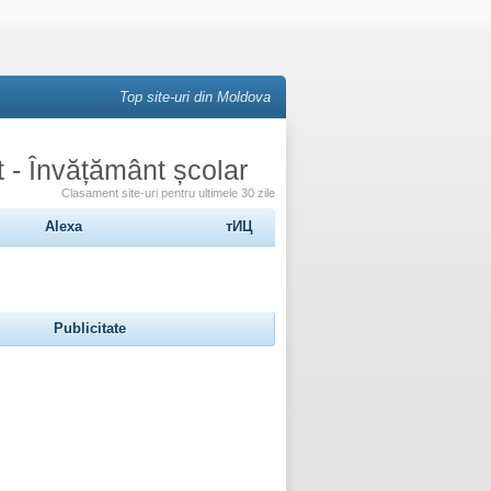
Top site-uri din Moldova
 - Învățământ școlar
Clasament site-uri pentru ultimele 30 zile
Alexa
тИЦ
Publicitate