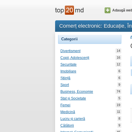
Adaugă web
Comerț electronic: Educație, Î
Categorii
Divertisment
14
Copii, Adolescenți
16
Securitate
12
Imobiliare
6
Știință
6
Sport
9
Business, Economie
74
Stat și Societate
5
Femei
19
Medicină
11
Lucru și carieră
8
Călătorii
9