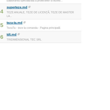
Elaborarea specializată a proiectelor si tezelo...
superteze.md
4
TEZE ANUALE, TEZE DE LICENŢĂ, TEZE DE MASTER
LA...
teza-ta.md
5
TezaTa - teze la comanda - Pagina principală
tdt.md
6
TRIDIMENSIONAL TEC SRL