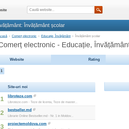
site
nvățământ: Învățământ școlar
Acasă
›
Comerț electronic
›
Educație, Învățământ
›
Învățământ școlar
Comerț electronic - Educație, Învățământ
Website
Rating
1
Site-uri noi
libroteze.com
1
Libroteze.com - Teze de licenta, Teze de master...
bestseller.md
2
Librarie Online Bestseller.md - Nr. 1 in Moldov...
proiectemoldova.com
3