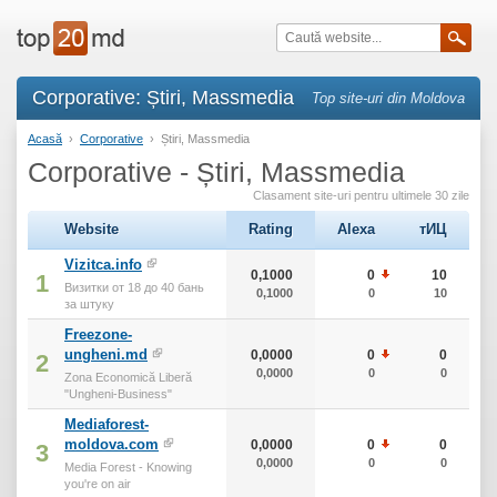
Corporative: Știri, Massmedia
Top site-uri din Moldova
Acasă
›
Corporative
›
Știri, Massmedia
Corporative - Știri, Massmedia
Clasament site-uri pentru ultimele 30 zile
Website
Rating
Alexa
тИЦ
Vizitca.info
0,1000
0
10
1
Визитки от 18 до 40 бань
0,1000
0
10
за штуку
Freezone-
ungheni.md
0,0000
0
0
2
0,0000
0
0
Zona Economică Liberă
"Ungheni-Business"
Mediaforest-
moldova.com
0,0000
0
0
3
0,0000
0
0
Media Forest - Knowing
you're on air