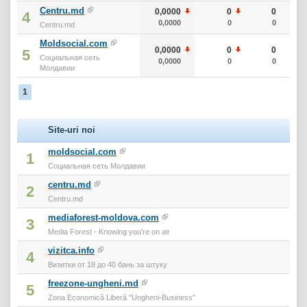
Centru.md
0,0000
0
0
4
0,0000
0
0
Centru.md
Moldsocial.com
0,0000
0
0
5
Социальная сеть
0,0000
0
0
Молдавии
1
Site-uri noi
moldsocial.com
1
Социальная сеть Молдавии
centru.md
2
Centru.md
mediaforest-moldova.com
3
Media Forest - Knowing you're on air
vizitca.info
4
Визитки от 18 до 40 бань за штуку
freezone-ungheni.md
5
Zona Economică Liberă "Ungheni-Business"