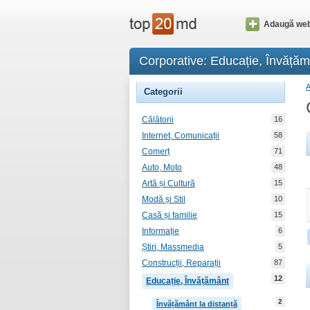
Adaugă web
Corporative: Educație, Învățăm
Categorii
Călătorii
16
Internet, Comunicații
58
Comerț
71
Auto, Moto
48
Artă și Cultură
15
Modă și Stil
10
Casă și familie
15
Informație
6
Știri, Massmedia
5
Construcții, Reparații
87
12
Educație, Învățământ
2
Învățământ la distanță