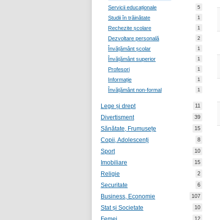
Servicii educaționale
5
Studii în trăinătate
1
Rechezite școlare
1
Dezvoltare personală
2
Învățământ școlar
1
Învățământ superior
1
Profesori
1
Informație
1
Învățământ non-formal
1
Lege și drept
11
Divertisment
39
Sănătate, Frumusețe
15
Copii, Adolescenți
8
Sport
10
Imobiliare
15
Religie
2
Securitate
6
Business, Economie
107
Stat și Societate
10
Femei
12