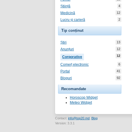
Știință
4
Medicină
12
Lucru și carieră
2
Tip conținut
Știri
13
Anunțuri
12
12
Corporative
Comerț electronic
6
Portal
41
Bloguri
92
Recomandate
Horoscop Widget
Meteo Widget
Contact:
info@top20.md
,
Blog
Version: 3.3.1