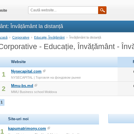
site
ânt: Învățământ la distanță
Acasă
›
Corporative
›
Educație, Învățământ
›
Învățământ la distanță
Corporative - Educație, Învățământ - Înv
Website
Nysecapital.com
1
NYSECAPITAL | Торговля на фондовом рынке
Mmu-bs.md
2
MMU Business school Moldova
1
Site-uri noi
kapumatrimony.com
1