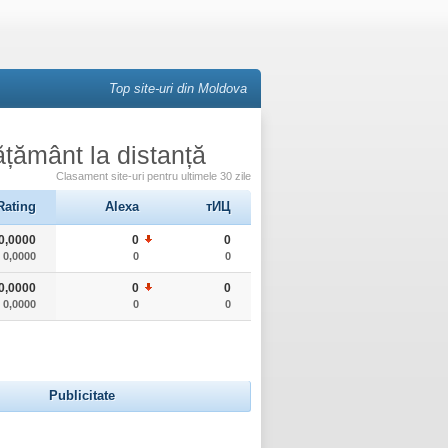
Top site-uri din Moldova
ățământ la distanță
Clasament site-uri pentru ultimele 30 zile
Rating
Alexa
тИЦ
0,0000
0
0
0,0000
0
0
0,0000
0
0
0,0000
0
0
Publicitate