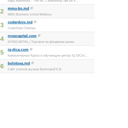
Kapu Matrimony - The No. 1 Matrimony Site for K...
mmu-bs.md
2
MMU Business school Moldova
coderdojo.md
3
CoderDojo Chisinau
nysecapital.com
4
NYSECAPITAL | Торговля на фондовом рынке
iq-dica.com
5
Компьютерные Курсы в обучаещум центру IQ-DICA |...
bolotova.md
6
Сайт учителя музыки Болотовой Е.В.