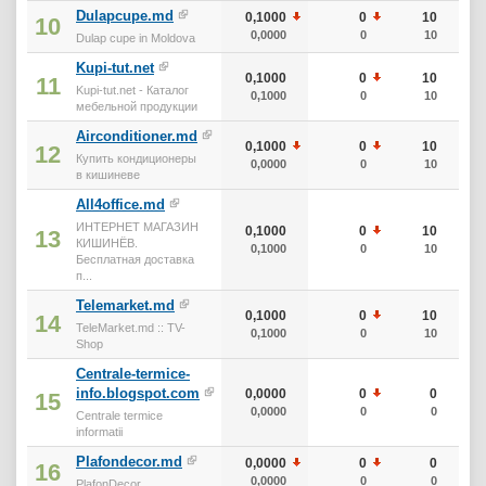
Dulapcupe.md
0,1000
0
10
10
0,0000
0
10
Dulap cupe in Moldova
Kupi-tut.net
0,1000
0
10
11
Kupi-tut.net - Каталог
0,1000
0
10
мебельной продукции
Airconditioner.md
0,1000
0
10
12
Купить кондиционеры
0,0000
0
10
в кишиневе
All4office.md
ИНТЕРНЕТ МАГАЗИН
0,1000
0
10
13
КИШИНЁВ.
0,1000
0
10
Бесплатная доставка
п...
Telemarket.md
0,1000
0
10
14
TeleMarket.md :: TV-
0,1000
0
10
Shop
Centrale-termice-
info.blogspot.com
0,0000
0
0
15
0,0000
0
0
Centrale termice
informatii
Plafondecor.md
0,0000
0
0
16
0,0000
0
0
PlafonDecor