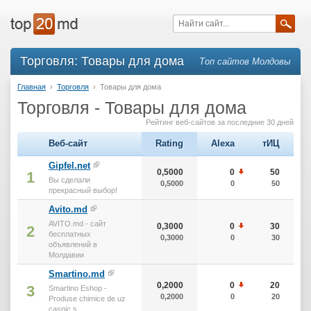
Торговля: Товары для дома
Топ сайтов Молдовы
Главная
›
Торговля
›
Товары для дома
Торговля - Товары для дома
Рейтинг веб-сайтов за последние 30 дней
Веб-сайт
Rating
Alexa
тИЦ
Gipfel.net
0,5000
0
50
1
Вы сделали
0,5000
0
50
прекрасный выбор!
Avito.md
AVITO.md - сайт
0,3000
0
30
2
бесплатных
0,3000
0
30
объявлений в
Молдавии
Smartino.md
0,2000
0
20
3
Smartino Eshop -
0,2000
0
20
Produse chimice de uz
casnic s...