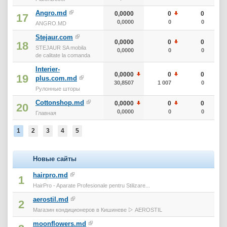
Angro.md
0,0000
0
0
17
0,0000
0
0
ANGRO.MD
Stejaur.com
0,0000
0
0
18
STEJAUR SA mobila
0,0000
0
0
de calitate la comanda
Interier-
0,0000
0
0
19
plus.com.md
30,8507
1 007
0
Рулонные шторы
Cottonshop.md
0,0000
0
0
20
0,0000
0
0
Главная
1
2
3
4
5
Новые сайты
hairpro.md
1
HairPro - Aparate Profesionale pentru Stilizare...
aerostil.md
2
Магазин кондиционеров в Кишиневе ▷ AEROSTIL
moonflowers.md