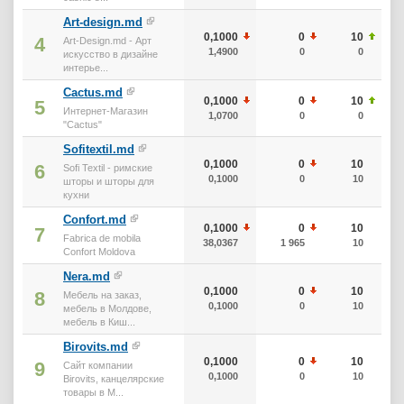
Art-design.md
0,1000
0
10
4
Art-Design.md - Арт
1,4900
0
0
искусство в дизайне
интерье...
Cactus.md
0,1000
0
10
5
Интернет-Магазин
1,0700
0
0
"Cactus"
Sofitextil.md
0,1000
0
10
6
Sofi Textil - римские
0,1000
0
10
шторы и шторы для
кухни
Confort.md
0,1000
0
10
7
Fabrica de mobila
38,0367
1 965
10
Confort Moldova
Nera.md
0,1000
0
10
8
Мебель на заказ,
0,1000
0
10
мебель в Молдове,
мебель в Киш...
Birovits.md
0,1000
0
10
9
Сайт компании
0,1000
0
10
Birovits, канцелярские
товары в М...