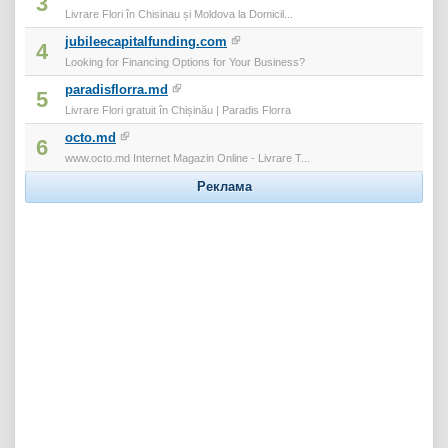
3
Livrare Flori în Chisinau și Moldova la Domicil...
jubileecapitalfunding.com
4
Looking for Financing Options for Your Business?
paradisflorra.md
5
Livrare Flori gratuit în Chișinău | Paradis Florra
octo.md
6
www.octo.md Internet Magazin Online - Livrare T...
Реклама