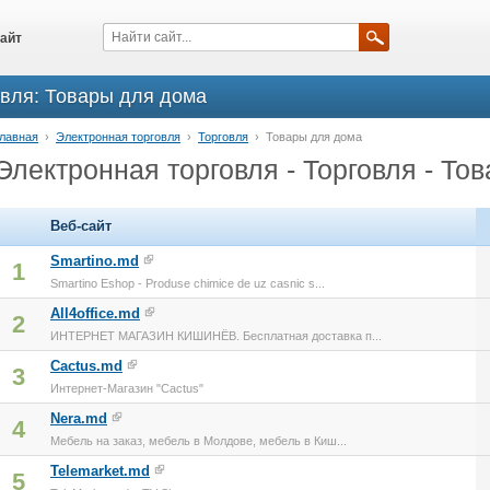
айт
овля: Товары для дома
лавная
›
Электронная торговля
›
Торговля
›
Товары для дома
Электронная торговля - Торговля - То
Веб-сайт
Smartino.md
1
Smartino Eshop - Produse chimice de uz casnic s...
All4office.md
2
ИНТЕРНЕТ МАГАЗИН КИШИНЁВ. Бесплатная доставка п...
Cactus.md
3
Интернет-Магазин "Cactus"
Nera.md
4
Мебель на заказ, мебель в Молдове, мебель в Киш...
Telemarket.md
5