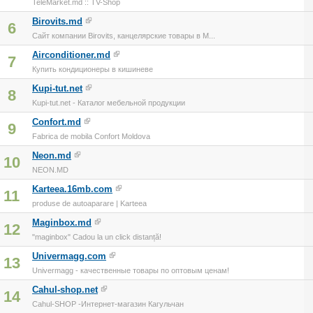
TeleMarket.md :: TV-Shop
Birovits.md
6
Сайт компании Birovits, канцелярские товары в М...
Airconditioner.md
7
Купить кондиционеры в кишиневе
Kupi-tut.net
8
Kupi-tut.net - Каталог мебельной продукции
Confort.md
9
Fabrica de mobila Confort Moldova
Neon.md
10
NEON.MD
Karteea.16mb.com
11
produse de autoaparare | Karteea
Maginbox.md
12
"maginbox" Cadou la un click distanță!
Univermagg.com
13
Univermagg - качественные товары по оптовым ценам!
Cahul-shop.net
14
Cahul-SHOP -Интернет-магазин Кагульчан