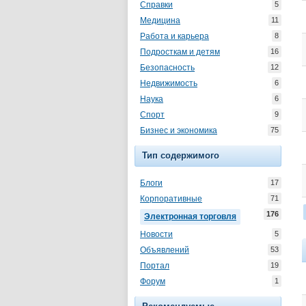
Справки
5
Медицина
11
Работа и карьера
8
Подросткам и детям
16
Безопасность
12
Недвижимость
6
Наука
6
Спорт
9
Бизнес и экономика
75
Тип содержимого
Блоги
17
Корпоративные
71
176
Электронная торговля
Новости
5
Объявлений
53
Портал
19
Форум
1