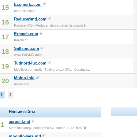
Ecomertz.com
15
ecomertz.com
Reducerimd.com
16
ReduceriMD - Reduceri de sarbatori de pina la 9...
Ermach.com
17
Karcheer
Sellsmd.com
18
www.SellsMD.com
Tudnord-lux.com
19
Mobilă la comandă | TudNord-Lux SRL | Bucatarii...
Moldo.info
20
moldo.info
1
2
Новые сайты
aerostil.md
1
Магазин кондиционеров в Кишиневе ▷ AEROSTIL
moonflowers.md