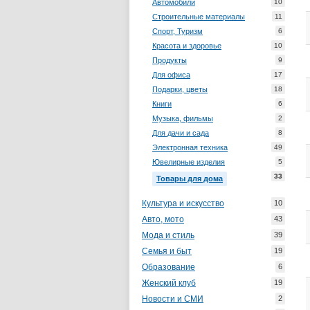
Автомобили
10
Строительные материалы
11
Спорт, Туризм
6
Красота и здоровье
10
Продукты
9
Для офиса
17
Подарки, цветы
18
Книги
6
Музыка, фильмы
2
Для дачи и сада
8
Электронная техника
49
Ювелирные изделия
5
33
Товары для дома
Культура и искусство
10
Авто, мото
43
Мода и стиль
39
Семья и быт
19
Образование
6
Женский клуб
19
Новости и СМИ
2