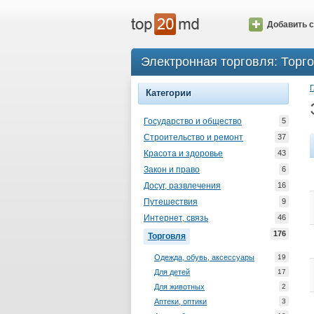
Добавить с
Электронная торговля: Торг
Г
Категории
Государство и общество
5
Строительство и ремонт
37
Красота и здоровье
43
Закон и право
6
Досуг, развлечения
16
Путешествия
9
Интернет, связь
46
176
Торговля
Одежда, обувь, аксессуары
19
Для детей
17
Для животных
2
Аптеки, оптики
3