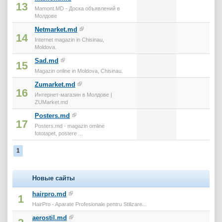
13
Mamont.MD - Доска объявлений в
Молдове
Netmarket.md
14
Internet magazin in Chisinau,
Moldova.
Sad.md
15
Magazin online in Moldova, Chisinau.
Zumarket.md
16
Интернет-магазин в Молдове |
ZUMarket.md
Posters.md
17
Posters.md - magazin omline
fototapet, postere ...
1
Новые сайты
hairpro.md
1
HairPro - Aparate Profesionale pentru Stilizare...
aerostil.md