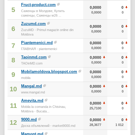
Fruct-product.com
0,0000
0
5
Саженцы в Молдове, Купить
0,0000
0
саженцы, Саженцы м26 ...
Zuzumd.com
0,0000
0
6
ZuzuMD - Primul magazin online din
0,0000
0
Moldova
Piantemenici.md
0,0000
0
7
0,0000
0
ГЛАВНАЯ - piantemenici
Taoinmd.com
0,0000
0
8
0,0000
0
TAOinMD.com
Mobilamoldova.blogspot.com
0,0000
0
9
0,0000
0
mobila
Mangal.md
0,0000
0
10
0,0000
0
www.mangal.md
Amevita.md
0,0000
0
11
Mobila la comanda in Chisinau,
25,7100
0
Moldova - Bucata...
9000.md
0,0000
0
12
28,3677
1 012
Доска объявлений - market9000.md
Mamont.md