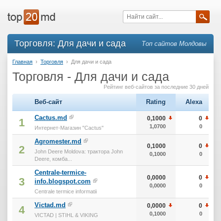
Торговля: Для дачи и сада
Топ сайтов Молдовы
Главная
›
Торговля
›
Для дачи и сада
Торговля - Для дачи и сада
Рейтинг веб-сайтов за последние 30 дней
Веб-сайт
Rating
Alexa
Cactus.md
0,1000
0
1
1,0700
0
Интернет-Магазин "Cactus"
Agromester.md
0,1000
0
2
John Deere Moldova: трактора John
0,1000
0
Deere, комба...
Centrale-termice-
0,0000
0
3
info.blogspot.com
0,0000
0
Centrale termice informatii
Victad.md
0,0000
0
4
0,1000
0
VICTAD | STIHL & VIKING