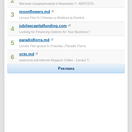
2
Магазин кондиционеров в Кишиневе ▷ AEROSTIL
moonflowers.md
3
Livrare Flori în Chisinau și Moldova la Domicil...
jubileecapitalfunding.com
4
Looking for Financing Options for Your Business?
paradisflorra.md
5
Livrare Flori gratuit în Chișinău | Paradis Florra
octo.md
6
www.octo.md Internet Magazin Online - Livrare T...
Реклама