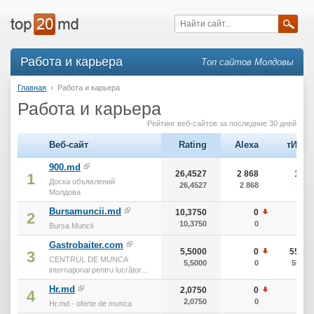
Работа и карьера
Топ сайтов Молдовы
Главная
›
Работа и карьера
Работа и карьера
Рейтинг веб-сайтов за последние 30 дней
Веб-сайт
Rating
Alexa
тИЦ
900.md
26,4527
2 868
10
1
Доска объявлений
26,4527
2 868
10
Молдова
Bursamuncii.md
10,3750
0
0
2
10,3750
0
0
Bursa Muncii
Gastrobaiter.com
5,5000
0
550
3
CENTRUL DE MUNCA
5,5000
0
550
internaţional pentru lucrător...
Hr.md
2,0750
0
0
4
2,0750
0
0
Hr.md - oferte de munca