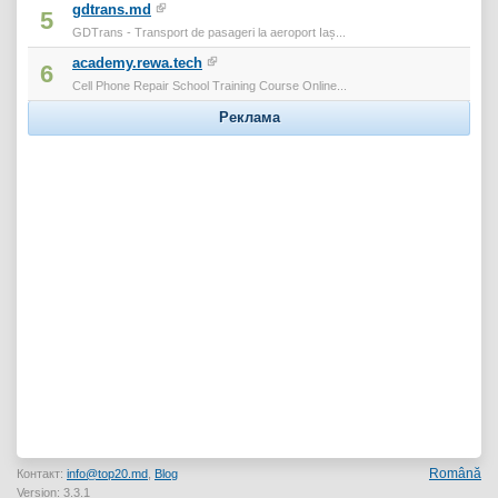
gdtrans.md
5
GDTrans - Transport de pasageri la aeroport Iaș...
academy.rewa.tech
6
Cell Phone Repair School Training Course Online...
Реклама
Română
Контакт:
info@top20.md
,
Blog
Version: 3.3.1