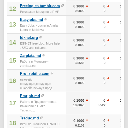
Freelogics.tumblr.com
0,1000
0
10
12
0,0000
0
10
Реклама в Молдове и ПМР
Easyjobs.md
0,1000
0
10
13
Easy Jobs - Lucru in Anglia,
0,1000
0
10
Lucru in Moldova
Idknet.org
0,1000
0
10
14
IDKNET free blog. More help
0,1000
0
10
. SEO and reklame.
Zarplata.md
0,1000
0
10
15
Работа в Молдове -
3,5583
0
10
zarplata.md
Pro-izobilie.com
0,1000
0
10
16
ньювейс
0,1000
0
10
продукция,продукция
ньювейс,neways прод...
Pmrjob.md
0,1000
0
10
17
Работа в Приднестровье.
18,6040
5 522
10
Вакансии в ПМР:
Тираспо...
Traduc.md
0,1000
0
10
18
Birou de Traduceri TRADUC
0,1105
0
10