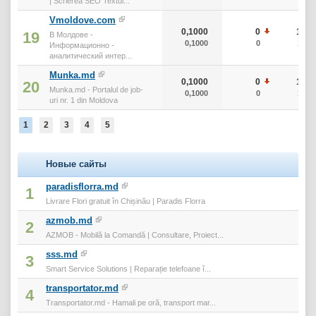
| Scrierea SEO Textul...
Vmoldove.com
0,1000
0
10
19
В Молдове -
0,1000
0
10
Информационно -
аналитический интер...
Munka.md
0,1000
0
10
20
Munka.md - Portalul de job-
0,1000
0
10
uri nr. 1 din Moldova
1
2
3
4
5
Новые сайты
paradisflorra.md
1
Livrare Flori gratuit în Chișinău | Paradis Florra
azmob.md
2
AZMOB - Mobilă la Comandă | Consultare, Proiect...
sss.md
3
Smart Service Solutions | Reparație telefoane î...
transportator.md
4
Transportator.md - Hamali pe oră, transport mar...