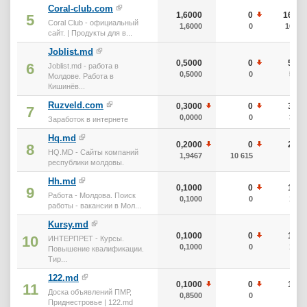
Coral-club.com
1,6000
0
160
5
Coral Club - официальный
1,6000
0
160
сайт. | Продукты для в...
Joblist.md
0,5000
0
50
6
Joblist.md - работа в
0,5000
0
50
Молдове. Работа в
Кишинёв...
Ruzveld.com
0,3000
0
30
7
0,0000
0
30
Заработок в интернете
Hq.md
0,2000
0
20
8
HQ.MD - Сайты компаний
1,9467
10 615
0
республики молдовы.
Hh.md
0,1000
0
10
9
Работа - Молдова. Поиск
0,1000
0
10
работы - вакансии в Мол...
Kursy.md
0,1000
0
10
10
ИНТЕРПРЕТ - Курсы.
0,1000
0
10
Повышение квалификации.
Тир...
122.md
0,1000
0
10
11
Доска объявлений ПМР,
0,8500
0
0
Приднестровье | 122.md