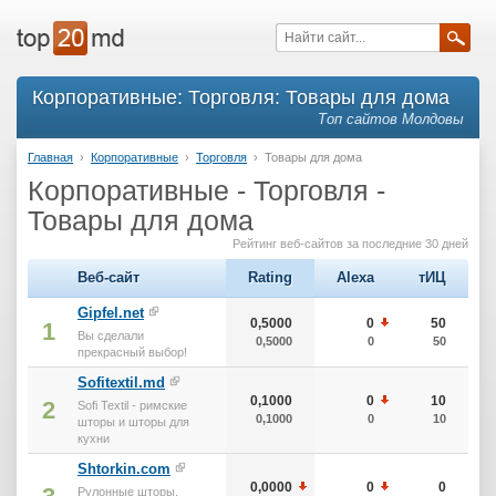
Корпоративные: Торговля: Товары для дома
Топ сайтов Молдовы
Главная
›
Корпоративные
›
Торговля
›
Товары для дома
Корпоративные - Торговля -
Товары для дома
Рейтинг веб-сайтов за последние 30 дней
Веб-сайт
Rating
Alexa
тИЦ
Gipfel.net
0,5000
0
50
1
Вы сделали
0,5000
0
50
прекрасный выбор!
Sofitextil.md
0,1000
0
10
2
Sofi Textil - римские
0,1000
0
10
шторы и шторы для
кухни
Shtorkin.com
0,0000
0
0
Рулонные шторы,