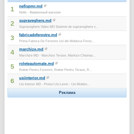
nefispmr.md
1
Nefis - Фирменный магазин
supraveghere.md
2
Supraveghere Video MD Sisteme de supraveghere v...
fabricadeferestre.md
3
Prima Fabrica De Ferestre Usi din Moldova-Feres...
marchize.md
4
Marchize MD - Marchize Terase, Markize Chisinau...
roleteautomate.md
5
Rolete Pentru Ferestre, Rolete Pentru Terase, R...
usiinterior.md
6
Usi Interior MD - Preturi Usi Lemn - Usi Moldov...
Реклама