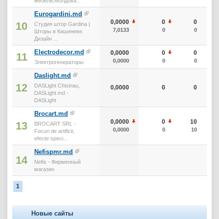
мебели,Молдова...
Eurogardini.md
0,0000
0
0
10
Студия штор Gardina |
7,0133
0
0
Шторы в Кишиневе.
Дизайн ...
Electrodecor.md
0,0000
0
0
11
0,0000
0
0
Электрогенераторы
Daslight.md
12
DASLight Chisinau,
0,0000
0
0
DASLight md -
DASLight
Brocart.md
0,0000
0
10
13
BROCART SRL -
0,0000
0
10
Focuri de artificii,
efecte speci...
Nefispmr.md
14
Nefis - Фирменный
магазин
1
Новые сайты