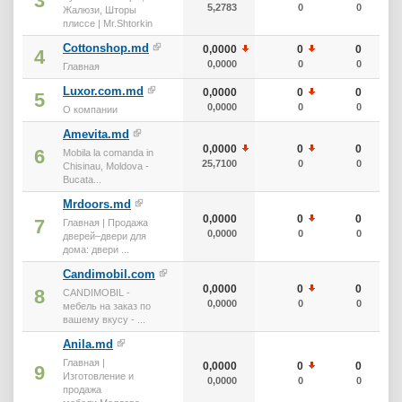
3
5,2783
0
0
Жалюзи, Шторы
плиссе | Mr.Shtorkin
Cottonshop.md
0,0000
0
0
4
0,0000
0
0
Главная
Luxor.com.md
0,0000
0
0
5
0,0000
0
0
О компании
Amevita.md
0,0000
0
0
6
Mobila la comanda in
25,7100
0
0
Chisinau, Moldova -
Bucata...
Mrdoors.md
0,0000
0
0
7
Главная | Продажа
0,0000
0
0
дверей–двери для
дома: двери ...
Candimobil.com
0,0000
0
0
8
CANDIMOBIL -
0,0000
0
0
мебель на заказ по
вашему вкусу - ...
Anila.md
Главная |
0,0000
0
0
9
Изготовление и
0,0000
0
0
продажа