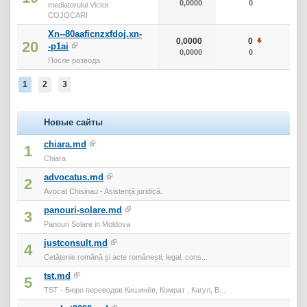
0,0000
0
0
mediatorului Victor
COJOCARI
Xn--80aaficnzxfdoj.xn-
0,0000
0
0
20
-p1ai
0,0000
0
0
После развода
1
2
3
Новые сайты
chiara.md
1
Chiara
advocatus.md
2
Avocat Chisinau - Asistență juridică.
panouri-solare.md
3
Panouri Solare in Moldova
justconsult.md
4
Cetățenie română și acte românești, legal, cons...
tst.md
5
TST - Бюро переводов Кишинёв, Комрат , Кагул, В...