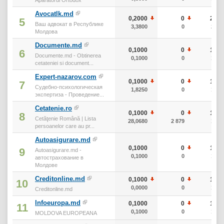
Avocatlk.md
0,2000
0
20
5
Ваш адвокат в Республике
3,3800
0
20
Молдова
Documente.md
0,1000
0
10
6
Documente.md - Obtinerea
0,1000
0
10
cetateniei si document...
Expert-nazarov.com
0,1000
0
10
7
Судебно-психологическая
1,8250
0
10
экспертиза - Проведение...
Cetatenie.ro
0,1000
0
10
8
Cetăţenie Română | Lista
28,0680
2 879
10
persoanelor care au pr...
Autoasigurare.md
0,1000
0
10
9
Autoasigurare.md -
0,1000
0
10
автострахование в
Молдове
Creditonline.md
0,1000
0
10
10
0,0000
0
10
Creditonline.md
Infoeuropa.md
0,1000
0
10
11
0,1000
0
10
MOLDOVA EUROPEANA