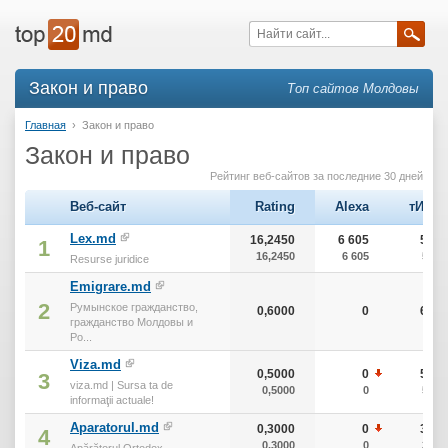
Закон и право
Топ сайтов Молдовы
Главная
›
Закон и право
Закон и право
Рейтинг веб-сайтов за последние 30 дней
Веб-сайт
Rating
Alexa
тИЦ
Lex.md
16,2450
6 605
50
1
16,2450
6 605
50
Resurse juridice
Emigrare.md
2
Румынское гражданство,
0,6000
0
60
гражданство Молдовы и
Ро...
Viza.md
0,5000
0
50
3
viza.md | Sursa ta de
0,5000
0
50
informaţii actuale!
Aparatorul.md
0,3000
0
30
4
0,3000
0
30
Apărătorul Ortodox