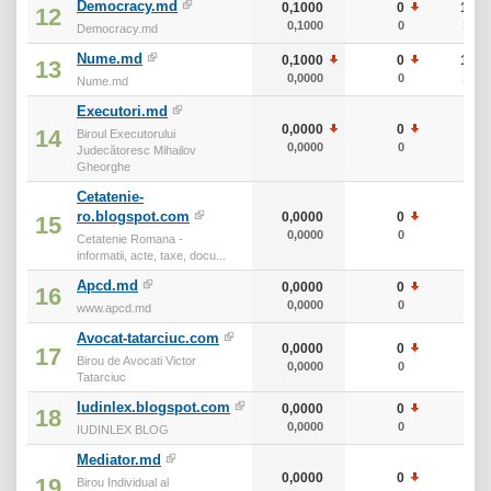
Democracy.md
0,1000
0
10
12
0,1000
0
10
Democracy.md
Nume.md
0,1000
0
10
13
0,0000
0
10
Nume.md
Executori.md
0,0000
0
0
14
Biroul Executorului
0,0000
0
0
Judecătoresc Mihailov
Gheorghe
Cetatenie-
ro.blogspot.com
0,0000
0
0
15
0,0000
0
0
Cetatenie Romana -
informatii, acte, taxe, docu...
Apcd.md
0,0000
0
0
16
0,0000
0
0
www.apcd.md
Avocat-tatarciuc.com
0,0000
0
0
17
Birou de Avocati Victor
0,0000
0
0
Tatarciuc
Iudinlex.blogspot.com
0,0000
0
0
18
0,0000
0
0
IUDINLEX BLOG
Mediator.md
0,0000
0
0
19
Birou Individual al