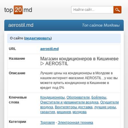
aerostil.md
Топ сайтов Молдовы
О сайте (
редактировать
)
URL
aerostil.md
Магазин кондиционеров в Кишиневе
Название
▷ AEROSTIL
Описание
Лучшие цены на кондиционеры в Молдове в
нашем интернет-магазине AEROSTIL , у нас вы
можете купить кондиционер в Кишиневе в
кредит под 0%
Ключевые
Кондиционеры
,
Обогреватели
,
Бойлеры
,
слова
Очистители и увлажнители воздуха
,
Осушители
воздуха
,
Вентиляторы доставка
,
лучшие цены
,
гарантия
,
кишинев
,
молдова
Категории
Торговля
-
Электронная техника