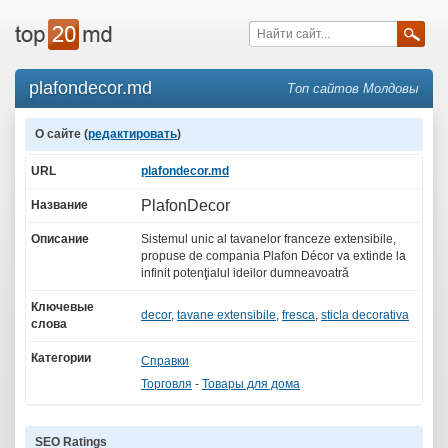
plafondecor.md
Топ сайтов Молдовы
О сайте (
редактировать
)
URL
plafondecor.md
PlafonDecor
Название
Описание
Sistemul unic al tavanelor franceze extensibile,
propuse de compania Plafon Décor va extinde la
infinit potenţialul ideilor dumneavoatră
Ключевые
decor
,
tavane extensibile
,
fresca
,
sticla decorativa
слова
Категории
Справки
Торговля
-
Товары для дома
SEO Ratings