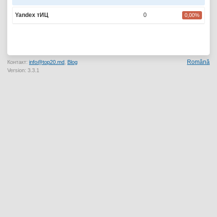
Yandex тИЦ
0
0,00%
Română
Контакт:
info@top20.md
,
Blog
Version: 3.3.1