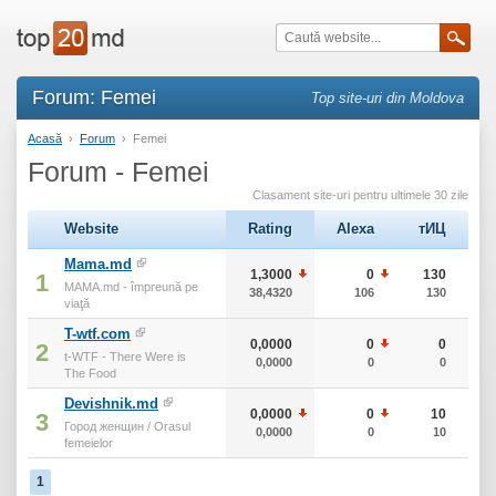
Forum: Femei
Top site-uri din Moldova
Acasă
›
Forum
›
Femei
Forum - Femei
Clasament site-uri pentru ultimele 30 zile
Website
Rating
Alexa
тИЦ
Mama.md
1,3000
0
130
1
MAMA.md - împreună pe
38,4320
106
130
viaţă
T-wtf.com
0,0000
0
0
2
t-WTF - There Were is
0,0000
0
0
The Food
Devishnik.md
0,0000
0
10
3
Город женщин / Orasul
0,0000
0
10
femeielor
1