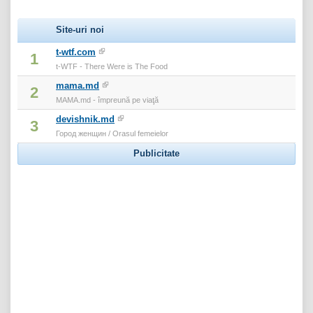
Site-uri noi
t-wtf.com
1
t-WTF - There Were is The Food
mama.md
2
MAMA.md - împreună pe viaţă
devishnik.md
3
Город женщин / Orasul femeielor
Publicitate