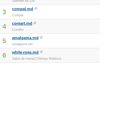
Diamant de Lux
compal.md
3
Compal
coreart.md
4
CoreArt
amalgama.md
5
amalgama.md
white-rose.md
6
Salon de mariaj Chisinau Moldova