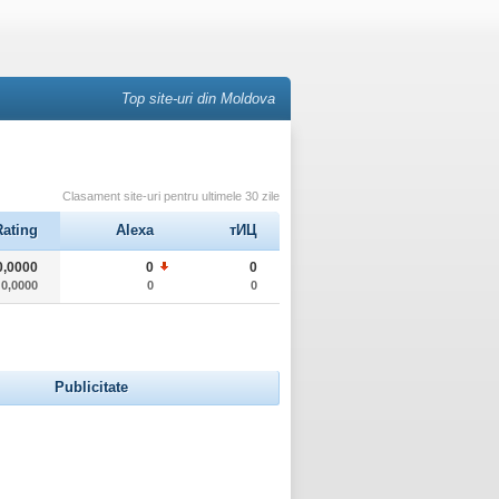
Top site-uri din Moldova
Clasament site-uri pentru ultimele 30 zile
Rating
Alexa
тИЦ
0,0000
0
0
0,0000
0
0
Publicitate