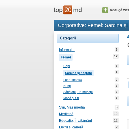
Adaugă web
Corporative: Femei: Sarcina și
Categorii
Informație
6
12
Femei
Copii
1
1
Sarcina și naștere
Lucru manual
2
Nunți
6
Sănătate, Frumusețe
3
Modă și Stil
1
Știri, Massmedia
5
Medicină
12
Educație, Învățământ
12
Lucru și carieră
2