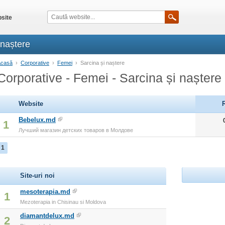
site
 naștere
Acasă
›
Corporative
›
Femei
›
Sarcina și naștere
Corporative - Femei - Sarcina și naștere
Website
Bebelux.md
1
Лучший магазин детских товаров в Молдове
1
Site-uri noi
mesoterapia.md
1
Mezoterapia in Chisinau si Moldova
diamantdelux.md
2