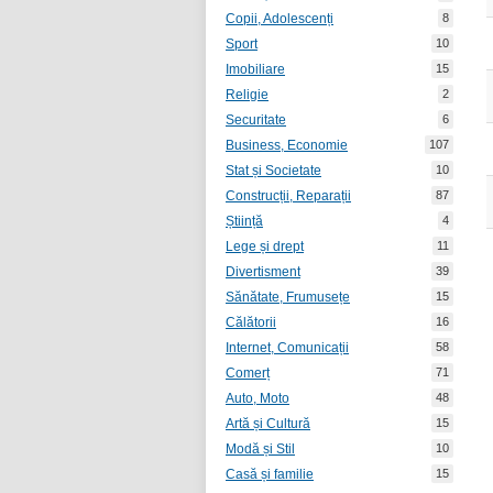
Copii, Adolescenți
8
Sport
10
Imobiliare
15
Religie
2
Securitate
6
Business, Economie
107
Stat și Societate
10
Construcții, Reparații
87
Știință
4
Lege și drept
11
Divertisment
39
Sănătate, Frumusețe
15
Călătorii
16
Internet, Comunicații
58
Comerț
71
Auto, Moto
48
Artă și Cultură
15
Modă și Stil
10
Casă și familie
15