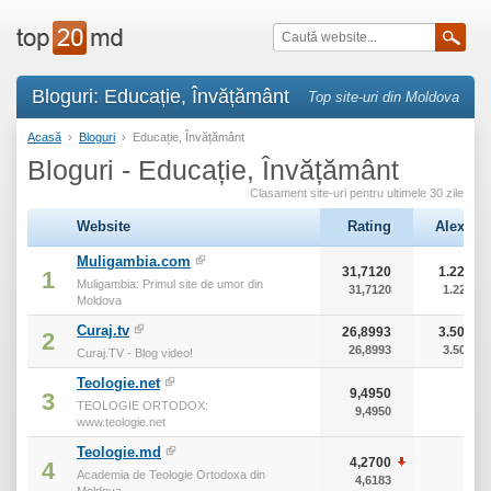
Bloguri: Educație, Învățământ
Top site-uri din Moldova
Acasă
›
Bloguri
›
Educație, Învățământ
Bloguri - Educație, Învățământ
Clasament site-uri pentru ultimele 30 zile
Website
Rating
Alexa
Muligambia.com
31,7120
1.226
1
Muligambia: Primul site de umor din
31,7120
1.226
Moldova
Curaj.tv
26,8993
3.503
2
26,8993
3.503
Curaj.TV - Blog video!
Teologie.net
9,4950
0
3
TEOLOGIE ORTODOX:
9,4950
0
www.teologie.net
Teologie.md
4,2700
0
4
Academia de Teologie Ortodoxa din
4,6183
0
Moldova