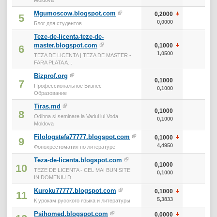
Mgumoscow.blogspot.com
0,2000
0
5
0,0000
0
Блог для студентов
Teze-de-licenta-teze-de-
master.blogspot.com
0,1000
0
6
1,0500
0
TEZA DE LICENTA | TEZA DE MASTER -
FARA PLATA A...
Bizprof.org
0,1000
0
7
Профессиональное Бизнес
0,1000
0
Образование
Tiras.md
0,1000
0
8
Odihna si seminare la Vadul lui Voda
0,1000
0
Moldova
Filologstefa77777.blogspot.com
0,1000
0
9
4,4950
0
Фонохрестоматия по литературе
Teza-de-licenta.blogspot.com
0,1000
0
10
TEZE DE LICENTA - CEL MAI BUN SITE
0,1000
0
IN DOMENIU D...
Kuroku77777.blogspot.com
0,1000
0
11
5,3833
0
К урокам русского языка и литературы
Psihomed.blogspot.com
0,0000
0