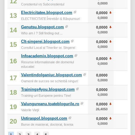
12
0,0000
0
Constientul vs Subconstientul
Electricitatee.blogspot.com
0,0000
0
13
0,0000
0
ELECTRICITATE:Întrebări & Răspunsuri
Genutsu.blogspot.com
0,0000
0
14
0,0000
0
Who am I ? Still finding out ...
Clt-singerei.blogspot.com
0,0000
0
15
0,0000
0
Consiliul Local al Tinerilor or. Singerei
Infoacademix.blogspot.com
0,0000
0
16
Resurse informationale din domeniul
0,0000
0
educatiei
Valentindolganiuc.blogspot.com
0,0000
0
17
0,0000
0
Oamenii de succes se schimbă singuri
Trainings4you.blogspot.com
0,0000
0
18
0,0000
0
Training-uri Europene pentru Tine!
Valungureanu.toateblogurile.ro
0,0000
0
19
26,4050
0
Valorile Vieţii
Ustiraspol.blogspot.com
0,0000
0
20
0,0000
0
Burse de masterat, doctorat, licenta
1
2
3
4
5