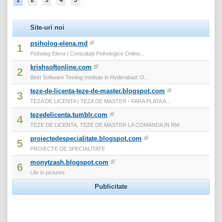
Site-uri noi
psiholog-elena.md
1
Psiholog Elena | Consultații Psihologice Online...
krishsoftonline.com
2
Best Software Testing Institute in Hyderabad; O...
teze-de-licenta-teze-de-master.blogspot.com
3
TEZA DE LICENTA | TEZA DE MASTER - FARA PLATA A...
tezedelicenta.tumblr.com
4
TEZE DE LICENTA, TEZE DE MASTER LA COMANDA IN RM
proiectedespecialitate.blogspot.com
5
PROIECTE DE SPECIALITATE
monytzash.blogspot.com
6
Life in pictures
Publicitate