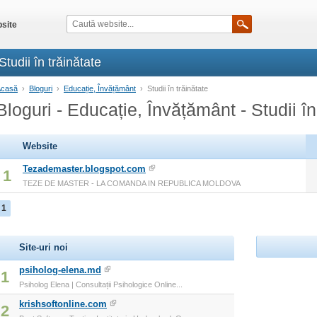
site
tudii în trăinătate
Acasă
›
Bloguri
›
Educație, Învățământ
›
Studii în trăinătate
Bloguri - Educație, Învățământ - Studii în
Website
Tezademaster.blogspot.com
1
TEZE DE MASTER - LA COMANDA IN REPUBLICA MOLDOVA
1
Site-uri noi
psiholog-elena.md
1
Psiholog Elena | Consultații Psihologice Online...
krishsoftonline.com
2