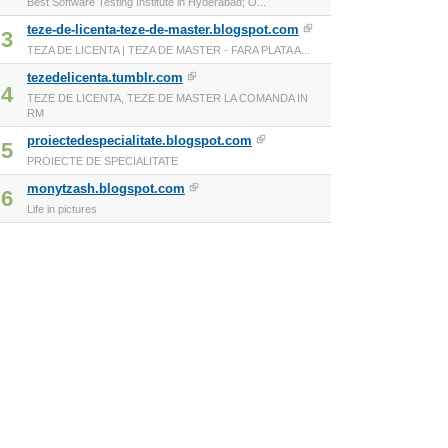
Best Software Testing Institute in Hyderabad; O...
teze-de-licenta-teze-de-master.blogspot.com
3
TEZA DE LICENTA | TEZA DE MASTER - FARA PLATA A...
tezedelicenta.tumblr.com
4
TEZE DE LICENTA, TEZE DE MASTER LA COMANDA IN
RM
proiectedespecialitate.blogspot.com
5
PROIECTE DE SPECIALITATE
monytzash.blogspot.com
6
Life in pictures