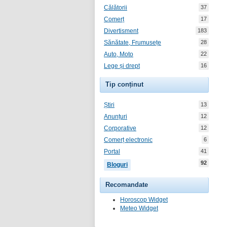
Călătorii
37
Comerț
17
Divertisment
183
Sănătate, Frumusețe
28
Auto, Moto
22
Lege și drept
16
Tip conținut
Știri
13
Anunțuri
12
Corporative
12
Comerț electronic
6
Portal
41
92
Bloguri
Recomandate
Horoscop Widget
Meteo Widget