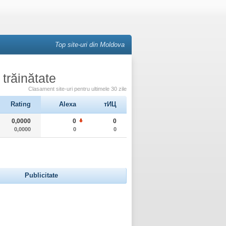
Top site-uri din Moldova
 trăinătate
Clasament site-uri pentru ultimele 30 zile
Rating
Alexa
тИЦ
0,0000
0
0
0,0000
0
0
Publicitate