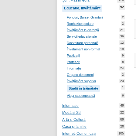
Știri, Massmedia
128
92
Educație, Învățământ
Fonduri, Burse, Granturi
2
Rechezite școlare
2
Învățământ la distanță
21
Servicii educaționale
36
Dezvoltare personală
12
Învățământ non-formal
19
Publicații
9
Profesori
8
Informație
24
Organe de control
2
Învățământ superior
23
1
Studii în trăinătate
Viața studențească
6
Informație
49
Modă și Stil
22
Artă și Cultură
89
Casă și familie
20
Internet, Comunicații
105