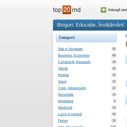
Adaugă web
Bloguri: Educație, Învățământ: S
Categorii
Stat și Societate
35
Business, Economie
69
Construcții, Reparații
18
Știință
30
Religie
15
Sport
31
Copii, Adolescenți
22
Securitate
15
Imobiliare
6
Medicină
14
Lucru și carieră
42
Femei
18