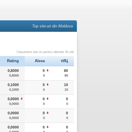
Top site-uri din Moldova
Clasament site-uri pentru ultimele 30 zile
Rating
Alexa
тИЦ
0,8000
0
80
0,8000
0
80
0,1000
0
10
0,1000
0
10
0,0000
0
0
0,0000
0
0
0,0000
0
0
0,0000
0
0
0,0000
0
0
0,0000
0
0