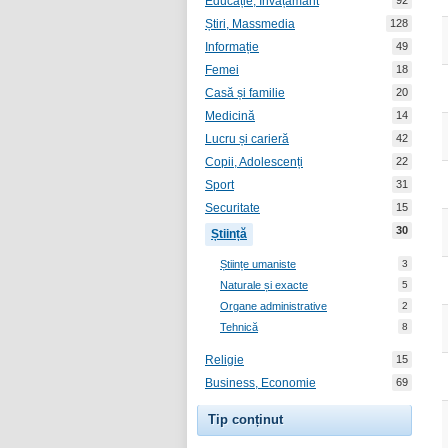
Educație, Învățământ
92
Știri, Massmedia
128
Informație
49
Femei
18
Casă și familie
20
Medicină
14
Lucru și carieră
42
Copii, Adolescenți
22
Sport
31
Securitate
15
30
Știință
Științe umaniste
3
Naturale și exacte
5
Organe administrative
2
Tehnică
8
Religie
15
Business, Economie
69
Tip conținut