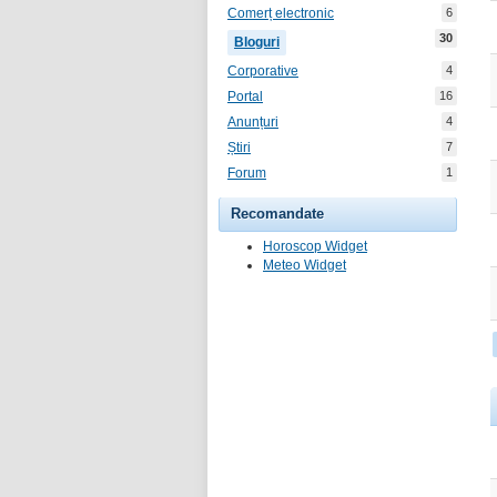
Comerț electronic
6
30
Bloguri
Corporative
4
Portal
16
Anunțuri
4
Știri
7
Forum
1
Recomandate
Horoscop Widget
Meteo Widget