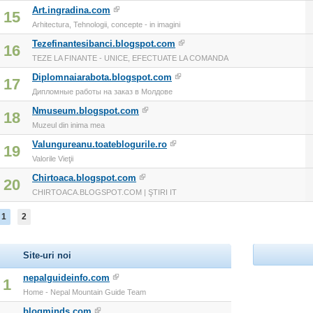
Art.ingradina.com
15
Arhitectura, Tehnologii, concepte - in imagini
Tezefinantesibanci.blogspot.com
16
TEZE LA FINANTE - UNICE, EFECTUATE LA COMANDA
Diplomnaiarabota.blogspot.com
17
Дипломные работы на заказ в Молдове
Nmuseum.blogspot.com
18
Muzeul din inima mea
Valungureanu.toateblogurile.ro
19
Valorile Vieţii
Chirtoaca.blogspot.com
20
CHIRTOACA.BLOGSPOT.COM | ŞTIRI IT
1
2
Site-uri noi
nepalguideinfo.com
1
Home - Nepal Mountain Guide Team
blogminds.com