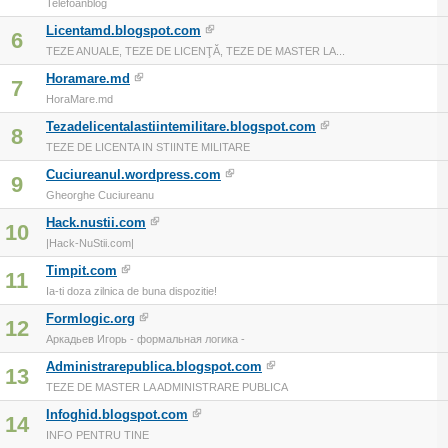
Telefoanblog
Licentamd.blogspot.com
6
TEZE ANUALE, TEZE DE LICENŢĂ, TEZE DE MASTER LA...
Horamare.md
7
HoraMare.md
Tezadelicentalastiintemilitare.blogspot.com
8
TEZE DE LICENTA IN STIINTE MILITARE
Cuciureanul.wordpress.com
9
Gheorghe Cuciureanu
Hack.nustii.com
10
|Hack-NuStii.com|
Timpit.com
11
Ia-ti doza zilnica de buna dispozitie!
Formlogic.org
12
Аркадьев Игорь - формальная логика -
Administrarepublica.blogspot.com
13
TEZE DE MASTER LA ADMINISTRARE PUBLICA
Infoghid.blogspot.com
14
INFO PENTRU TINE