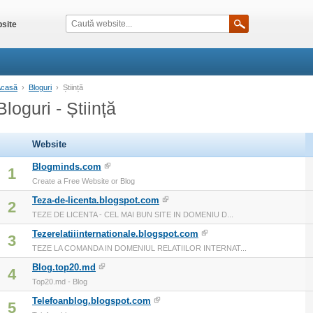
site
Acasă
›
Bloguri
›
Știință
Bloguri - Știință
Website
Blogminds.com
1
Create a Free Website or Blog
Teza-de-licenta.blogspot.com
2
TEZE DE LICENTA - CEL MAI BUN SITE IN DOMENIU D...
Tezerelatiiinternationale.blogspot.com
3
TEZE LA COMANDA IN DOMENIUL RELATIILOR INTERNAT...
Blog.top20.md
4
Top20.md - Blog
Telefoanblog.blogspot.com
5