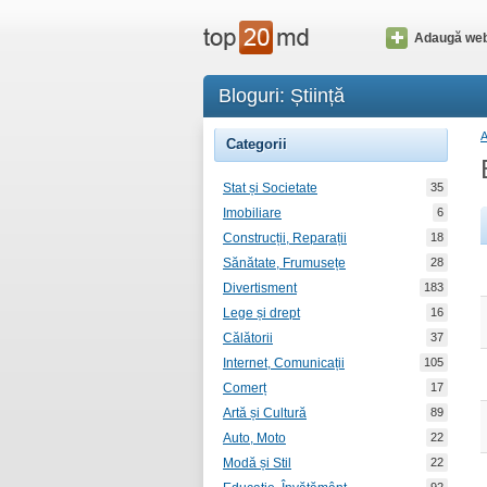
Adaugă web
Bloguri: Știință
Categorii
Stat și Societate
35
Imobiliare
6
Construcții, Reparații
18
Sănătate, Frumusețe
28
Divertisment
183
Lege și drept
16
Călătorii
37
Internet, Comunicații
105
Comerț
17
Artă și Cultură
89
Auto, Moto
22
Modă și Stil
22