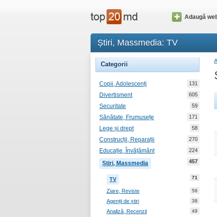
Adaugă web
Știri, Massmedia: TV
Categorii
Copii, Adolescenți
131
Divertisment
605
Securitate
59
Sănătate, Frumusețe
171
Lege și drept
58
Construcții, Reparații
270
Educație, Învățământ
224
457
Știri, Massmedia
71
TV
Ziare, Reviste
56
Agenții de știri
38
Analiză, Recenzii
49