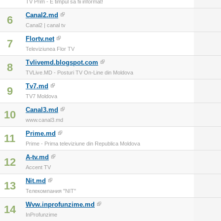
TV Prim - E timpul sa fii informat!
Canal2.md
6
Canal2 | canal tv
Flortv.net
7
Televiziunea Flor TV
Tvlivemd.blogspot.com
8
TVLive.MD - Posturi TV On-Line din Moldova
Tv7.md
9
TV7 Moldova
Canal3.md
10
www.canal3.md
Prime.md
11
Prime - Prima televiziune din Republica Moldova
A-tv.md
12
Accent TV
Nit.md
13
Телекомпания "NIT"
Wvw.inprofunzime.md
14
InProfunzime