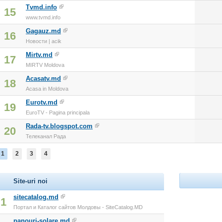
Tvmd.info
15
www.tvmd.info
Gagauz.md
16
Новости | acik
Mirtv.md
17
MIRTV Moldova
Acasatv.md
18
Acasa in Moldova
Eurotv.md
19
EuroTV - Pagina principala
Rada-tv.blogspot.com
20
Телеканал Рада
1
2
3
4
Site-uri noi
sitecatalog.md
1
Портал и Каталог сайтов Молдовы - SiteCatalog.MD
panouri-solare.md