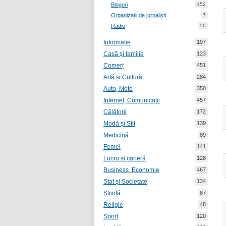
Bloguri
152
Organizații de jurnaliști
7
Radio
50
Informație
197
Casă și familie
123
Comerț
451
Artă și Cultură
284
Auto, Moto
350
Internet, Comunicații
457
Călătorii
172
Modă și Stil
139
Medicină
89
Femei
141
Lucru și carieră
128
Business, Economie
467
Stat și Societate
134
Știință
87
Religie
48
Sport
120