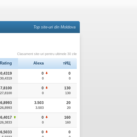
Top site-uri din Moldova
Clasament site-uri pentru ultimele 30 zile
Rating
Alexa
тИЦ
30,4319
0
0
30,4319
0
0
27,8100
0
130
27,8100
0
130
26,8993
3.503
20
26,8993
3.503
20
26,4017
0
160
26,3833
0
160
6,5033
0
0
6,5033
0
0