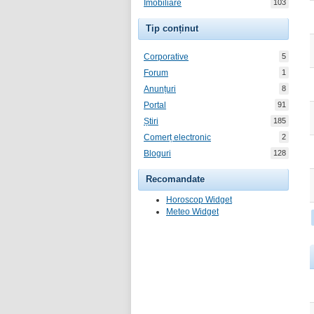
Imobiliare
103
Tip conținut
Corporative
5
Forum
1
Anunțuri
8
Portal
91
Știri
185
Comerț electronic
2
Bloguri
128
Recomandate
Horoscop Widget
Meteo Widget