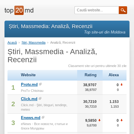
Știri, Massmedia: Analiză, Recenzii
Top site-uri din Moldova
Acasă
›
Știri, Massmedia
›
Analiză, Recenzii
Știri, Massmedia - Analiză,
Recenzii
Clasament site-uri pentru ultimele 30 zile
Website
Rating
Alexa
т
Protv.md
38,9707
0
1
1
38,9707
0
ProTv Chisinau
Click.md
30,7210
1.153
2
Click.md - Ştiri, bloguri, tendinţe,
30,7210
1.153
meteo
Enews.md
9,5850
0
1
3
eNews - Все новости, статьи и
9,6700
0
блоги Молдовы