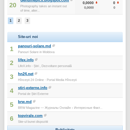
Genuinepics.blogspot.com
0,0000
0
20
Photography takes an instant out
0,0000
0
of time, alter...
1
2
3
Site-uri noi
panouri-solare.md
1
Panouri Solare in Moldova
lifex.info
2
LifeX.info - Știri , Dezvoltare personală
hn24.net
3
Hîncești 24 Online - Portal Media Hîncești
stiri-externe.info
4
Portal de Știri Externe
brw.md
5
BRW Magazine — Журналы Онлайн ⋆ Интересные Факт...
topvirale.com
6
Site-ul bunei dispozitii
Publicitate