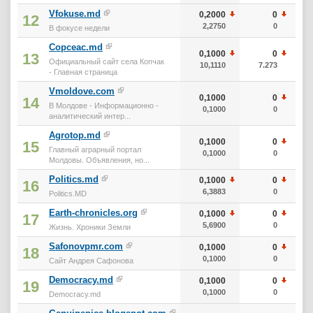
Vfokuse.md
0,2000
0
12
2,2750
0
В фокусе недели
Copceac.md
0,1000
0
13
Официальный сайт села Копчак
10,1110
7.273
- Главная страница
Vmoldove.com
0,1000
0
14
В Молдове - Информационно -
0,1000
0
аналитический интер...
Agrotop.md
0,1000
0
15
Главный аграрный портал
0,1000
0
Молдовы. Объявления, но...
Politics.md
0,1000
0
16
6,3883
0
Politics.MD
Earth-chronicles.org
0,1000
0
17
5,6900
0
Жизнь. Хроники Земли
Safonovpmr.com
0,1000
0
18
0,1000
0
Сайт Андрея Сафонова
Democracy.md
0,1000
0
19
0,1000
0
Democracy.md