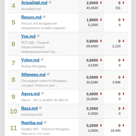
Actualitati.md
2,0000
0
2
4
43,3620
311
Actualitati.md
Resurs.md
1,9000
0
1
5
Resurs.md молдавское
5,3350
0
ежедневное онлайн издание....
Vse.md
0,8000
0
6
ВСЕ.МД - Первый
29,6460
2.133
общественный
информационный пор...
Vybor.md
0,6000
0
7
4,5300
0
Выбор Молдовы
Alfanews.md
0,5000
0
8
Последние новости Молдовы
30,5280
3.996
сегодня. Новости дня ...
Agora.md
0,4000
0
9
16,0600
0
Agora - știri și analize de afaceri
Baza.md
0,3000
0
10
0,3000
0
www.baza.md
Replika.md
0,2000
0
11
Replika.MD - Новости Молдовы.
2,0500
18.440
Нам есть что сказ...