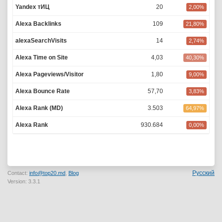
Yandex тИЦ
20
2,00%
Alexa Backlinks
109
21,80%
alexaSearchVisits
14
2,74%
Alexa Time on Site
4,03
40,30%
Alexa Pageviews/Visitor
1,80
9,00%
Alexa Bounce Rate
57,70
3,83%
Alexa Rank (MD)
3.503
64,97%
Alexa Rank
930.684
0,00%
Русский
Contact:
info@top20.md
,
Blog
Version: 3.3.1