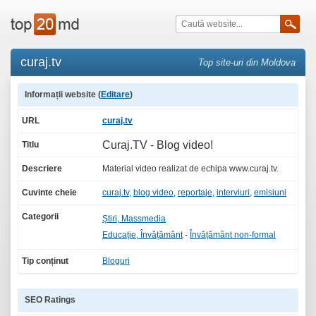
curaj.tv
Top site-uri din Moldova
Informații website (
Editare
)
URL
curaj.tv
Curaj.TV - Blog video!
Titlu
Descriere
Material video realizat de echipa www.curaj.tv.
Cuvinte cheie
curaj.tv
,
blog video
,
reportaje
,
interviuri
,
emisiuni
Categorii
Știri, Massmedia
Educație, Învățământ
-
Învățământ non-formal
Tip conținut
Bloguri
SEO Ratings