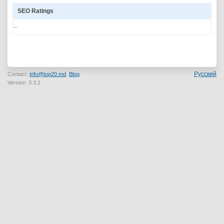
SEO Ratings
...
Русский
Contact:
info@top20.md
,
Blog
Version: 3.3.1