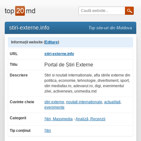
stiri-externe.info
Top site-uri din Moldova
Informații website (
Editare
)
URL
stiri-externe.info
Portal de Știri Externe
Titlu
Descriere
Stiri si noutati internationale, afla stirile externe din
politica, economie, tehnologie, divertisment, sport,
stiri mediafax.ro, adevarul.ro, digi, evenimentul
zilei, activenews, unimedia.md
Cuvinte cheie
stiri externe
,
noutati internationale
,
actualitati
,
evenimente
Categorii
Știri, Massmedia
-
Analiză, Recenzii
Tip conținut
Știri