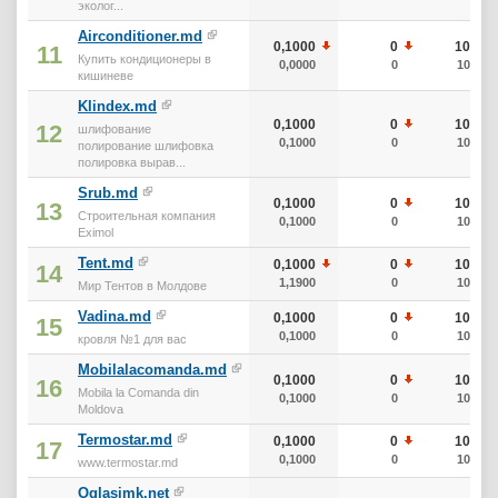
эколог...
Airconditioner.md
0,1000
0
10
11
Купить кондиционеры в
0,0000
0
10
кишиневе
Klindex.md
0,1000
0
10
12
шлифование
0,1000
0
10
полирование шлифовка
полировка вырав...
Srub.md
0,1000
0
10
13
Строительная компания
0,1000
0
10
Eximol
Tent.md
0,1000
0
10
14
1,1900
0
10
Мир Тентов в Молдове
Vadina.md
0,1000
0
10
15
0,1000
0
10
кровля №1 для вас
Mobilalacomanda.md
0,1000
0
10
16
Mobila la Comanda din
0,1000
0
10
Moldova
Termostar.md
0,1000
0
10
17
0,1000
0
10
www.termostar.md
Oglasimk.net