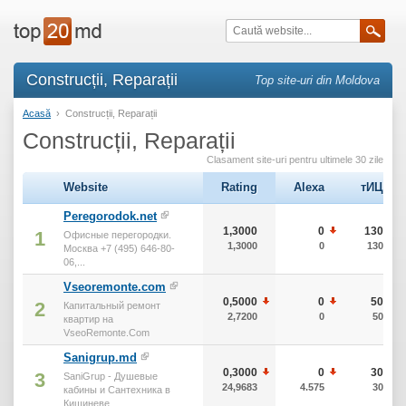
Construcții, Reparații
Top site-uri din Moldova
Acasă
›
Construcții, Reparații
Construcții, Reparații
Clasament site-uri pentru ultimele 30 zile
Website
Rating
Alexa
тИЦ
Peregorodok.net
1,3000
0
130
1
Офисные перегородки.
1,3000
0
130
Москва +7 (495) 646-80-
06,...
Vseoremonte.com
0,5000
0
50
2
Капитальный ремонт
2,7200
0
50
квартир на
VseoRemonte.Com
Sanigrup.md
0,3000
0
30
3
SaniGrup - Душевые
24,9683
4.575
30
кабины и Сантехника в
Кишиневе