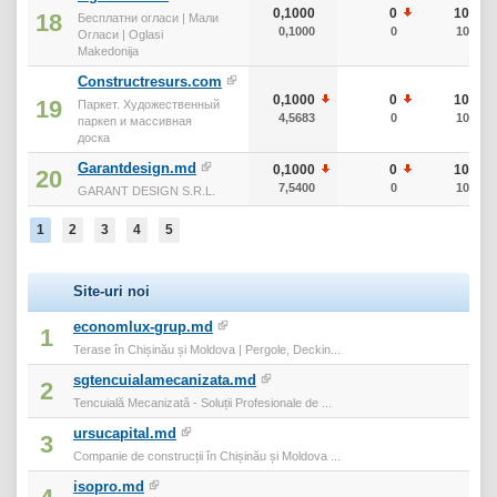
0,1000
0
10
18
Бесплатни огласи | Мали
0,1000
0
10
Огласи | Oglasi
Makedonija
Constructresurs.com
0,1000
0
10
19
Паркет. Художественный
4,5683
0
10
паркеn и массивная
доска
Garantdesign.md
0,1000
0
10
20
7,5400
0
10
GARANT DESIGN S.R.L.
1
2
3
4
5
Site-uri noi
economlux-grup.md
1
Terase în Chișinău și Moldova | Pergole, Deckin...
sgtencuialamecanizata.md
2
Tencuială Mecanizată - Soluții Profesionale de ...
ursucapital.md
3
Companie de construcții în Chișinău și Moldova ...
isopro.md