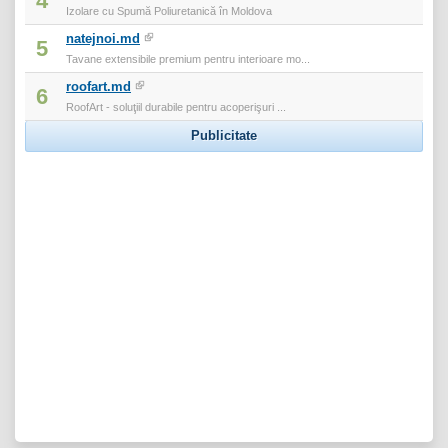
4
Izolare cu Spumă Poliuretanică în Moldova
natejnoi.md
5
Tavane extensibile premium pentru interioare mo...
roofart.md
6
RoofArt - soluţiil durabile pentru acoperişuri ...
Publicitate