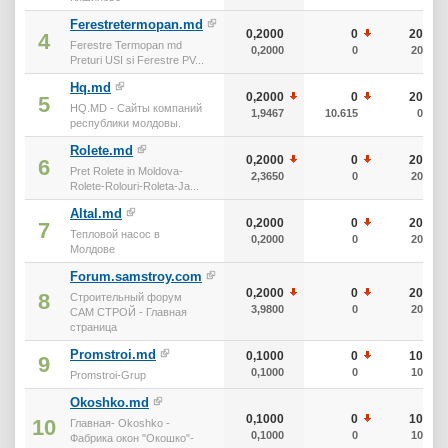
Ferestretermopan.md
0,2000
0
20
4
Ferestre Termopan md
0,2000
0
20
Preturi USI si Ferestre PV...
Hq.md
0,2000
0
20
5
HQ.MD - Сайты компаний
1,9467
10.615
0
республики молдовы.
Rolete.md
0,2000
0
20
6
Pret Rolete in Moldova-
2,3650
0
20
Rolete-Rolouri-Roleta-Ja...
Altal.md
0,2000
0
20
7
Тепловой насос в
0,2000
0
20
Молдове
Forum.samstroy.com
0,2000
0
20
8
Строительный форум
3,9800
0
20
САМ СТРОЙ - Главная
страница
Promstroi.md
0,1000
0
10
9
0,1000
0
10
Promstroi-Grup
Okoshko.md
0,1000
0
10
10
Главная- Okoshko -
0,1000
0
10
Фабрика окон "Окошко"-