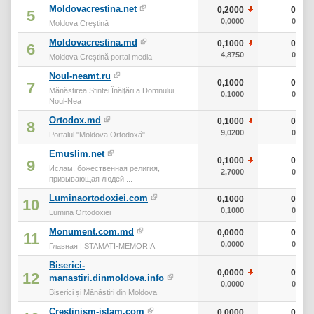
Moldovacrestina.net
0,2000
0
5
0,0000
0
Moldova Creştină
Moldovacrestina.md
0,1000
0
6
4,8750
0
Moldova Creștină portal media
Noul-neamt.ru
0,1000
0
7
Mănăstirea Sfintei Înălţări a Domnului,
0,1000
0
Noul-Nea
Ortodox.md
0,1000
0
8
9,0200
0
Portalul "Moldova Ortodoxă"
Emuslim.net
0,1000
0
9
Ислам, божественная религия,
2,7000
0
призывающая людей ...
Luminaortodoxiei.com
0,1000
0
10
0,1000
0
Lumina Ortodoxiei
Monument.com.md
0,0000
0
11
0,0000
0
Главная | STAMATI-MEMORIA
Biserici-
0,0000
0
12
manastiri.dinmoldova.info
0,0000
0
Biserici și Mănăstiri din Moldova
Crestinism-islam.com
0,0000
0