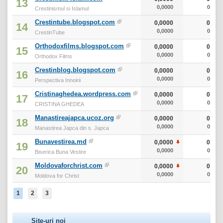
13
0,0000
0
Crestinismul si Islamul
Crestintube.blogspot.com
0,0000
0
14
0,0000
0
CrestinTube
Orthodoxfilms.blogspot.com
0,0000
0
15
0,0000
0
Orthodox Films
Crestinblog.blogspot.com
0,0000
0
16
0,0000
0
Perspectiva Innoirii
Cristinaghedea.wordpress.com
0,0000
0
17
0,0000
0
CRISTINA GHEDEA
Manastireajapca.ucoz.org
0,0000
0
18
0,0000
0
Manastirea Japca din s. Japca
Bunavestirea.md
0,0000
0
19
0,0000
0
Biserica Buna Vestire
Moldovaforchrist.com
0,0000
0
20
0,0000
0
Moldova for Christ
1
2
3
Site-uri noi