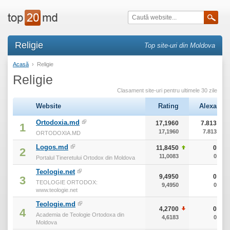
Religie
Top site-uri din Moldova
Acasă
›
Religie
Religie
Clasament site-uri pentru ultimele 30 zile
Website
Rating
Alexa
Ortodoxia.md
17,1960
7.813
1
17,1960
7.813
ORTODOXIA.MD
Logos.md
11,8450
0
2
11,0083
0
Portalul Tineretului Ortodox din Moldova
Teologie.net
9,4950
0
3
TEOLOGIE ORTODOX:
9,4950
0
www.teologie.net
Teologie.md
4,2700
0
4
Academia de Teologie Ortodoxa din
4,6183
0
Moldova