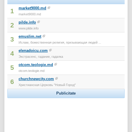
market9000.md
1
market9000.md
pilde.info
2
www.pilde.info
emuslim.net
3
Ислам, божественная религия, призывающая людей ...
elenadoicu.com
4
Экстрасенс, гадание, гадалка
otcom.teologie.md
5
otcom.teologie.md
churchnewcity.com
6
Христианская Церковь "Новый Город"
Publicitate