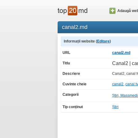
Adaugă web
canal2.md
Informații website (
Editare
)
URL
canal2.md
Canal2 | can
Titlu
Descriere
Canal2, canal t
Cuvinte cheie
canal2
,
canal tv
Categorii
Știri, Massmed
Tip conținut
Știri