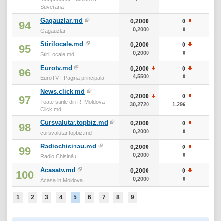
Suverana
Gagauzlar.md
0,2000
0
20
94
0,2000
0
20
Gagauzlar
Stirilocale.md
0,2000
0
20
95
0,2000
0
20
StiriLocale.md
Eurotv.md
0,2000
0
20
96
4,5500
0
20
EuroTV - Pagina principala
News.click.md
0,2000
0
20
97
Toate ştirile din R. Moldova -
30,2720
1.296
20
Click.md
Cursvalutar.topbiz.md
0,2000
0
20
98
0,2000
0
20
cursvalutar.topbiz.md
Radiochisinau.md
0,2000
0
20
99
0,2000
0
20
Radio Chișinău
Acasatv.md
0,2000
0
20
100
0,2000
0
20
Acasa in Moldova
1
2
3
4
5
6
7
8
9