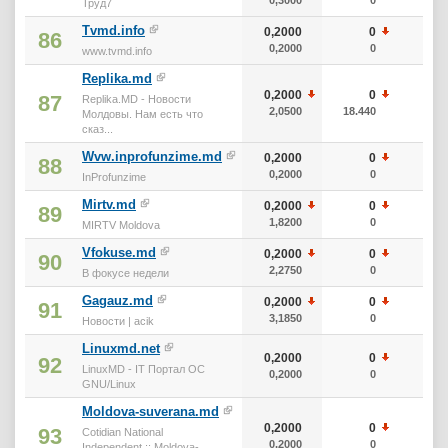
Труд7
Tvmd.info
0,2000
0
20
86
0,2000
0
20
www.tvmd.info
Replika.md
0,2000
0
20
87
Replika.MD - Новости
2,0500
18.440
20
Молдовы. Нам есть что
сказ...
Wvw.inprofunzime.md
0,2000
0
20
88
0,2000
0
20
InProfunzime
Mirtv.md
0,2000
0
20
89
1,8200
0
20
MIRTV Moldova
Vfokuse.md
0,2000
0
20
90
2,2750
0
20
В фокусе недели
Gagauz.md
0,2000
0
20
91
3,1850
0
20
Новости | acik
Linuxmd.net
0,2000
0
20
92
LinuxMD - IT Портал ОС
0,2000
0
20
GNU/Linux
Moldova-suverana.md
0,2000
0
20
93
Cotidian National
0,2000
0
20
Independent :: Moldova-