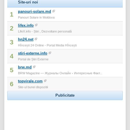
Site-uri noi
panouri-solare.md
1
Panouri Solare in Moldova
lifex.info
2
LifeX.info - Știri , Dezvoltare personală
hn24.net
3
Hîncești 24 Online - Portal Media Hîncești
stiri-externe.info
4
Portal de Știri Externe
brw.md
5
BRW Magazine — Журналы Онлайн ⋆ Интересные Факт...
topvirale.com
6
Site-ul bunei dispozitii
Publicitate