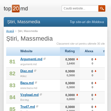
Știri, Massmedia
Top site-uri din Moldova
Acasă
›
Știri, Massmedia
Știri, Massmedia
Clasament site-uri pentru ultimele 30 zile
Website
Rating
Alexa
тИЦ
Argumenti.md
0,3000
0
30
81
1,6400
0
30
argumenti.md
Diez.md
0,3000
0
30
82
0,3000
0
30
#diez
Baza.md
0,3000
0
30
83
0,3000
0
30
www.baza.md
Vzglead.md
0,3000
0
30
84
0,0000
0
30
Взгляд
Trud7.md
0,3000
0
30
85
0,3000
0
30