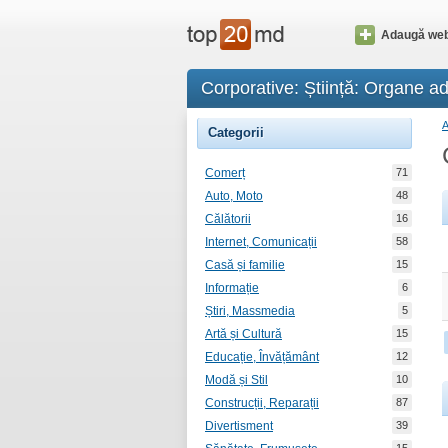
Adaugă web
Corporative: Știință: Organe ad
Categorii
Comerț
71
Auto, Moto
48
Călătorii
16
Internet, Comunicații
58
Casă și familie
15
Informație
6
Știri, Massmedia
5
Artă și Cultură
15
Educație, Învățământ
12
Modă și Stil
10
Construcții, Reparații
87
Divertisment
39