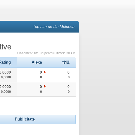
Top site-uri din Moldova
tive
Clasament site-uri pentru ultimele 30 zile
Rating
Alexa
тИЦ
0,0000
0
0
0,0000
0
0
0,0000
0
0
0,0000
0
0
Publicitate