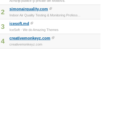
Achiziţii publice şi private din Moldova.
simonairquality.com
2
Indoor Air Quality Testing & Monitoring Profess...
icesoft.md
3
IceSoft - We do Amazing Themes
creativemonkeyz.com
4
creativemonkeyz.com