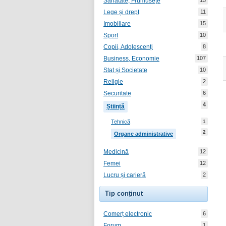
Sănătate, Frumusețe
15
Lege și drept
11
Imobiliare
15
Sport
10
Copii, Adolescenți
8
Business, Economie
107
Stat și Societate
10
Religie
2
Securitate
6
4
Știință
Tehnică
1
2
Organe administrative
Medicină
12
Femei
12
Lucru și carieră
2
Tip conținut
Comerț electronic
6
Forum
1