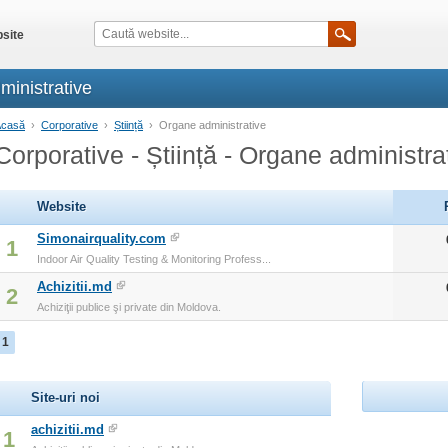
site
ministrative
Acasă
›
Corporative
›
Știință
›
Organe administrative
Corporative - Știință - Organe administra
Website
Simonairquality.com
1
Indoor Air Quality Testing & Monitoring Profess...
Achizitii.md
2
Achiziţii publice şi private din Moldova.
1
Site-uri noi
achizitii.md
1