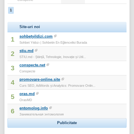
1
Site-uri noi
sohbetyildizi.com
1
Sohbet Yıldızı | Sohbetin En Eğlencelisi Burada
stiu.md
2
STIU.md - Știință, Tehnologie, Inovație și Util...
conspecte.net
3
Conspecte
promovare-online.site
4
Curs SEO, AdWords și Analytics: Promovare Onlin...
oras.md
5
OrasMD
entomolog.info
6
Занимательная энтомология
Publicitate