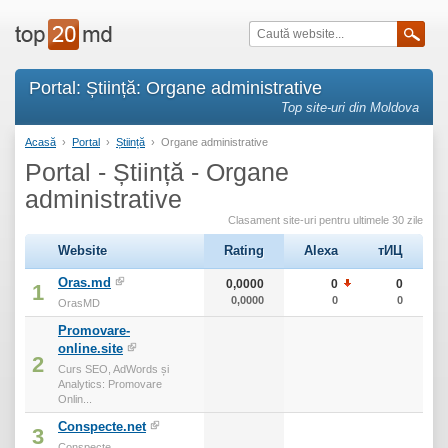
Portal: Știință: Organe administrative
Top site-uri din Moldova
Acasă
›
Portal
›
Știință
›
Organe administrative
Portal - Știință - Organe
administrative
Clasament site-uri pentru ultimele 30 zile
Website
Rating
Alexa
тИЦ
Oras.md
0,0000
0
0
1
0,0000
0
0
OrasMD
Promovare-
online.site
2
Curs SEO, AdWords și
Analytics: Promovare
Onlin...
Conspecte.net
3
Conspecte