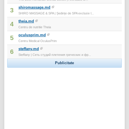
shiromassage.md
3
SHIRO MASSAGE & SPA | Ședințe de SPA exclusiv l...
theia.md
4
Centru de nutritie Theia
oculusprim.md
5
Centru Medical OculusPrim
steffany.md
6
Steffany | Сеть студий плетения греческих и фр...
Publicitate