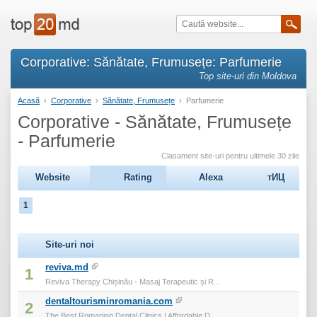
Corporative: Sănătate, Frumusețe: Parfumerie
Top site-uri din Moldova
Acasă
›
Corporative
›
Sănătate, Frumusețe
›
Parfumerie
Corporative - Sănătate, Frumusețe
- Parfumerie
Clasament site-uri pentru ultimele 30 zile
Website
Rating
Alexa
тИЦ
1
Site-uri noi
reviva.md
1
Reviva Therapy Chișinău - Masaj Terapeutic și R...
dentaltourisminromania.com
2
The Best Romanian Dental Clinics | Affordable D...