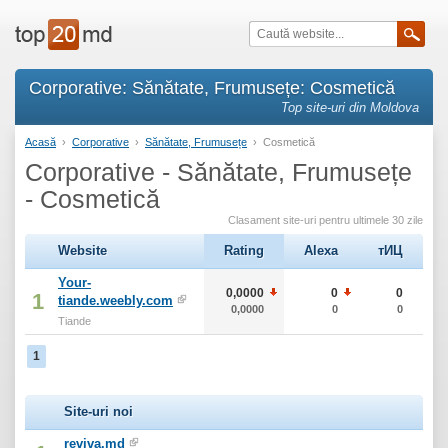
Corporative: Sănătate, Frumusețe: Cosmetică
Top site-uri din Moldova
Acasă
›
Corporative
›
Sănătate, Frumusețe
›
Cosmetică
Corporative - Sănătate, Frumusețe
- Cosmetică
Clasament site-uri pentru ultimele 30 zile
Website
Rating
Alexa
тИЦ
Your-
0,0000
0
0
1
tiande.weebly.com
0,0000
0
0
Tiande
1
Site-uri noi
reviva.md