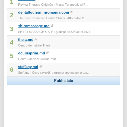
1
Reviva Therapy Chișinău - Masaj Terapeutic și R...
dentaltourisminromania.com
2
The Best Romanian Dental Clinics | Affordable D...
shiromassage.md
3
SHIRO MASSAGE & SPA | Ședințe de SPA exclusiv l...
theia.md
4
Centru de nutritie Theia
oculusprim.md
5
Centru Medical OculusPrim
steffany.md
6
Steffany | Сеть студий плетения греческих и фр...
Publicitate