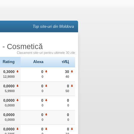
Top site-uri din Moldova
e - Cosmetică
Clasament site-uri pentru ultimele 30 zile
Rating
Alexa
тИЦ
0,3000
0
30
12,9000
0
40
0,0000
0
0
5,9900
0
50
0,0000
0
0
0,0000
0
0
0,0000
0
0
0,0000
0
0
0,0000
0
0
0,2305
0
10