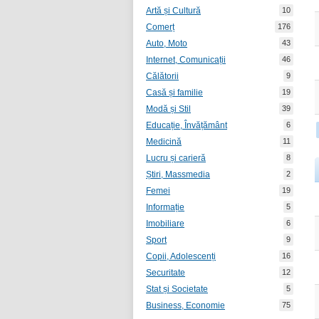
Artă și Cultură
10
Comerț
176
Auto, Moto
43
Internet, Comunicații
46
Călătorii
9
Casă și familie
19
Modă și Stil
39
Educație, Învățământ
6
Medicină
11
Lucru și carieră
8
Știri, Massmedia
2
Femei
19
Informație
5
Imobiliare
6
Sport
9
Copii, Adolescenți
16
Securitate
12
Stat și Societate
5
Business, Economie
75