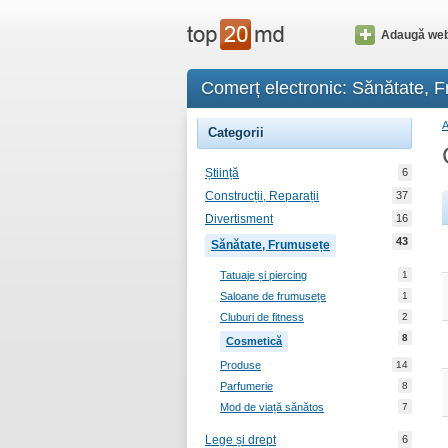
Adaugă web
Comerț electronic: Sănătate, 
Categorii
Știință
6
Construcții, Reparații
37
Divertisment
16
43
Sănătate, Frumusețe
Tatuaje și piercing
1
Saloane de frumusețe
1
Cluburi de fitness
2
8
Cosmetică
Produse
14
Parfumerie
8
Mod de viață sănătos
7
Lege și drept
6