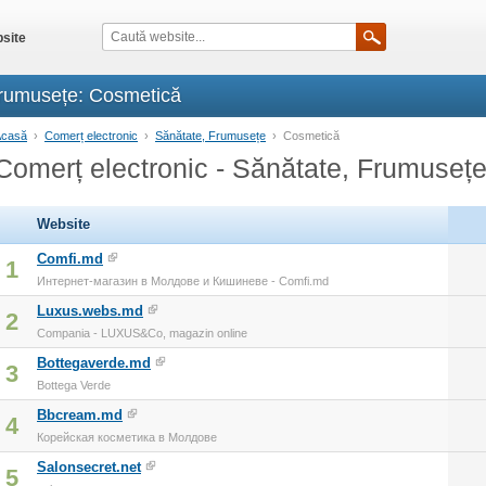
site
Frumusețe: Cosmetică
Acasă
›
Comerț electronic
›
Sănătate, Frumusețe
›
Cosmetică
Comerț electronic - Sănătate, Frumuseț
Website
Comfi.md
1
Интернет-магазин в Молдове и Кишиневе - Comfi.md
Luxus.webs.md
2
Compania - LUXUS&Co, magazin online
Bottegaverde.md
3
Bottega Verde
Bbcream.md
4
Корейская косметика в Молдове
Salonsecret.net
5