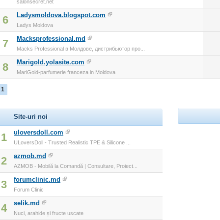
salonsecret.net
Ladysmoldova.blogspot.com
6
Ladys Moldova
Macksprofessional.md
7
Macks Professional в Молдове, дистрибьютор про...
Marigold.yolasite.com
8
MariGold-parfumerie franceza in Moldova
1
Site-uri noi
uloversdoll.com
1
ULoversDoll - Trusted Realistic TPE & Silicone ...
azmob.md
2
AZMOB - Mobilă la Comandă | Consultare, Proiect...
forumclinic.md
3
Forum Clinic
selik.md
4
Nuci, arahide și fructe uscate