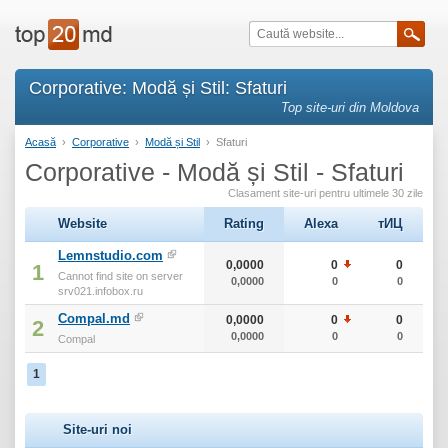
Corporative: Modă și Stil: Sfaturi
Top site-uri din Moldova
Acasă
›
Corporative
›
Modă și Stil
›
Sfaturi
Corporative - Modă și Stil - Sfaturi
Clasament site-uri pentru ultimele 30 zile
Website
Rating
Alexa
тИЦ
Lemnstudio.com
0,0000
0
0
1
Cannot find site on server
0,0000
0
0
srv021.infobox.ru
Compal.md
0,0000
0
0
2
0,0000
0
0
Compal
1
Site-uri noi