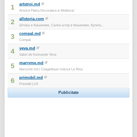
artstroi.md
1
Artstroi Piatra Decorativa in Moldova!
allstoria.com
2
Шторы в Кишиневе, Салон штор в Кишиневе, Купить...
compal.md
3
Compal
yeva.md
4
Salon de frumusete Yeva
marryme.md
5
Marryme.md | Свадебные платья Le Rina
primobil.md
6
Primobil LUX
Publicitate