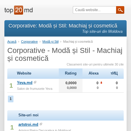
Corporative: Modă și Stil: Machiaj și cosmetică
Top site-uri din Moldova
Acasă
›
Corporative
›
Modă și Stil
›
Machiaj și cosmetică
Corporative - Modă și Stil - Machiaj
și cosmetică
Clasament site-uri pentru ultimele 30 zile
Website
Rating
Alexa
тИЦ
Yeva.md
0,0000
0
0
1
0,0000
0
0
Salon de frumusete Yeva
1
Site-uri noi
artstroi.md
1
Artstroi Piatra Decorativa in Moldova!