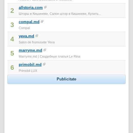
allstoria.com
2
Шторы в Кишиневе, Салон штор в Кишиневе, Купить...
compal.md
3
Compal
yeva.md
4
Salon de frumusete Yeva
marryme.md
5
Marryme.md | Свадебные платья Le Rina
primobil.md
6
Primobil LUX
Publicitate