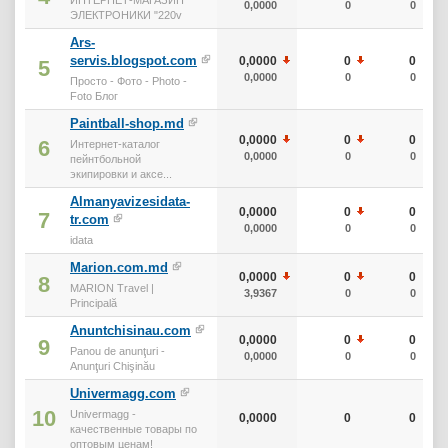
0,0000
0
0
ЭЛЕКТРОНИКИ "220v
Ars-
servis.blogspot.com
0,0000
0
0
5
0,0000
0
0
Просто - Фото - Photo -
Foto Блог
Paintball-shop.md
0,0000
0
0
6
Интернет-каталог
0,0000
0
0
пейнтбольной
экипировки и аксе...
Almanyavizesidata-
0,0000
0
0
7
tr.com
0,0000
0
0
idata
Marion.com.md
0,0000
0
0
8
MARION Travel |
3,9367
0
0
Principală
Anuntchisinau.com
0,0000
0
0
9
Panou de anunţuri -
0,0000
0
0
Anunţuri Chişinău
Univermagg.com
10
Univermagg -
0,0000
0
0
качественные товары по
оптовым ценам!