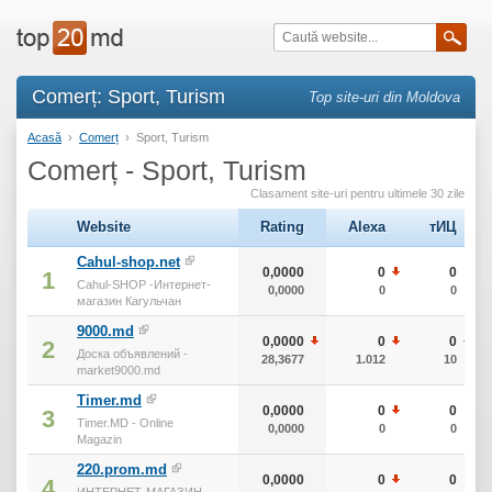
Comerț: Sport, Turism
Top site-uri din Moldova
Acasă
›
Comerț
›
Sport, Turism
Comerț - Sport, Turism
Clasament site-uri pentru ultimele 30 zile
Website
Rating
Alexa
тИЦ
Cahul-shop.net
0,0000
0
0
1
Cahul-SHOP -Интернет-
0,0000
0
0
магазин Кагульчан
9000.md
0,0000
0
0
2
Доска объявлений -
28,3677
1.012
10
market9000.md
Timer.md
0,0000
0
0
3
Timer.MD - Online
0,0000
0
0
Magazin
220.prom.md
0,0000
0
0
4
ИНТЕРНЕТ-МАГАЗИН