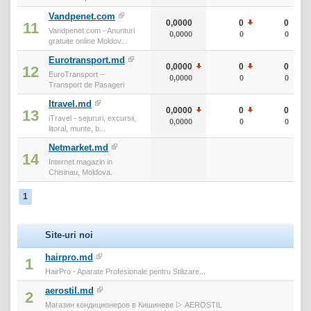
Vandpenet.com
0,0000
0
0
11
Vandpenet.com - Anunturi
0,0000
0
0
gratuite online Moldov...
Eurotransport.md
0,0000
0
0
12
EuroTransport –
0,0000
0
0
Transport de Pasageri
Itravel.md
0,0000
0
0
13
iTravel - sejururi, excursii,
0,0000
0
0
litoral, munte, b...
Netmarket.md
14
Internet magazin in
Chisinau, Moldova.
1
Site-uri noi
hairpro.md
1
HairPro - Aparate Profesionale pentru Stilizare...
aerostil.md
2
Магазин кондиционеров в Кишиневе ▷ AEROSTIL