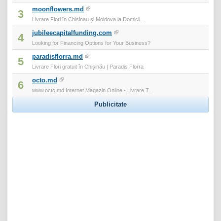
moonflowers.md
3
Livrare Flori în Chisinau și Moldova la Domicil...
jubileecapitalfunding.com
4
Looking for Financing Options for Your Business?
paradisflorra.md
5
Livrare Flori gratuit în Chișinău | Paradis Florra
octo.md
6
www.octo.md Internet Magazin Online - Livrare T...
Publicitate