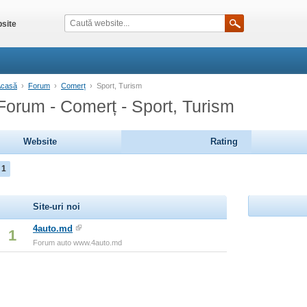
site
Acasă
›
Forum
›
Comerț
›
Sport, Turism
Forum - Comerț - Sport, Turism
Website
Rating
1
Site-uri noi
4auto.md
1
Forum auto www.4auto.md