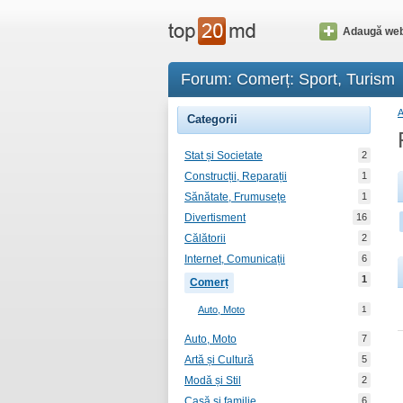
Adaugă web
Forum: Comerț: Sport, Turism
Categorii
Stat și Societate
2
Construcții, Reparații
1
Sănătate, Frumusețe
1
Divertisment
16
Călătorii
2
Internet, Comunicații
6
1
Comerț
Auto, Moto
1
Auto, Moto
7
Artă și Cultură
5
Modă și Stil
2
Casă și familie
6