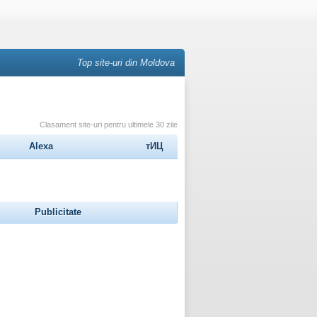
Top site-uri din Moldova
Clasament site-uri pentru ultimele 30 zile
Alexa
тИЦ
Publicitate