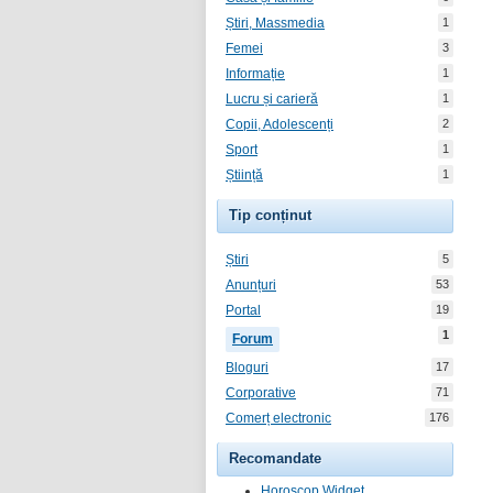
Știri, Massmedia
1
Femei
3
Informație
1
Lucru și carieră
1
Copii, Adolescenți
2
Sport
1
Știință
1
Tip conținut
Știri
5
Anunțuri
53
Portal
19
1
Forum
Bloguri
17
Corporative
71
Comerț electronic
176
Recomandate
Horoscop Widget