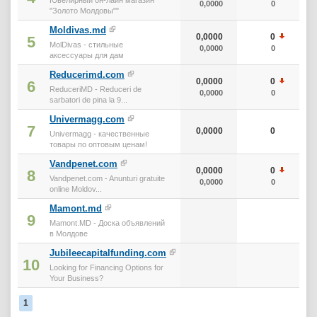
0,0000
0
"Золото Молдовы""
Moldivas.md
0,0000
0
5
MolDivas - стильные
0,0000
0
аксессуары для дам
Reducerimd.com
0,0000
0
6
ReduceriMD - Reduceri de
0,0000
0
sarbatori de pina la 9...
Univermagg.com
7
0,0000
0
Univermagg - качественные
товары по оптовым ценам!
Vandpenet.com
0,0000
0
8
Vandpenet.com - Anunturi gratuite
0,0000
0
online Moldov...
Mamont.md
9
Mamont.MD - Доска объявлений
в Молдове
Jubileecapitalfunding.com
10
Looking for Financing Options for
Your Business?
1