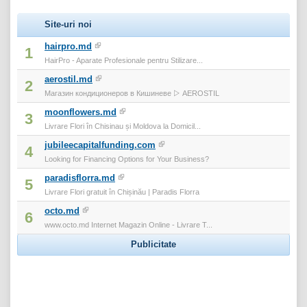
Site-uri noi
hairpro.md
1
HairPro - Aparate Profesionale pentru Stilizare...
aerostil.md
2
Магазин кондиционеров в Кишиневе ▷ AEROSTIL
moonflowers.md
3
Livrare Flori în Chisinau și Moldova la Domicil...
jubileecapitalfunding.com
4
Looking for Financing Options for Your Business?
paradisflorra.md
5
Livrare Flori gratuit în Chișinău | Paradis Florra
octo.md
6
www.octo.md Internet Magazin Online - Livrare T...
Publicitate