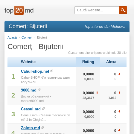
Comerț: Bijuterii
Top site-uri din Moldova
Acasă
›
Comerț
›
Bijuterii
Comerț - Bijuterii
Clasament site-uri pentru ultimele 30 zile
Website
Rating
Alexa
тИ
Cahul-shop.net
0,0000
0
1
Cahul-SHOP -Интернет-магазин
0,0000
0
Кагульчан
9000.md
0,0000
0
2
Доска объявлений -
28,3677
1.012
1
market9000.md
Ceasul.md
0,0000
0
3
Ceasul.md - Ceasuri mecanice de
0,0000
0
mînă în Chişină...
Zoloto.md
0,0000
0
4
Ювелирный он-лайн магазин