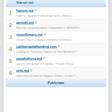
Site-uri noi
hairpro.md
1
HairPro - Aparate Profesionale pentru Stilizare...
aerostil.md
2
Магазин кондиционеров в Кишиневе ▷ AEROSTIL
moonflowers.md
3
Livrare Flori în Chisinau și Moldova la Domicil...
jubileecapitalfunding.com
4
Looking for Financing Options for Your Business?
paradisflorra.md
5
Livrare Flori gratuit în Chișinău | Paradis Florra
octo.md
6
www.octo.md Internet Magazin Online - Livrare T...
Publicitate