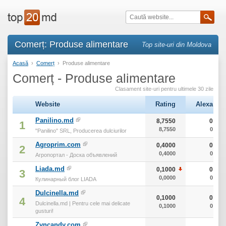
Comerț: Produse alimentare
Top site-uri din Moldova
Acasă
›
Comerț
›
Produse alimentare
Comerț - Produse alimentare
Clasament site-uri pentru ultimele 30 zile
Website
Rating
Alexa
Panilino.md
8,7550
0
1
8,7550
0
"Panilino" SRL, Producerea dulciurilor
Agroprim.com
0,4000
0
2
0,4000
0
Агропортал - Доска объявлений
Liada.md
0,1000
0
3
0,0000
0
Кулинарный блог LIADA
Dulcinella.md
0,1000
0
4
Dulcinella.md | Pentru cele mai delicate
0,1000
0
gusturi!
Zvncandy.com