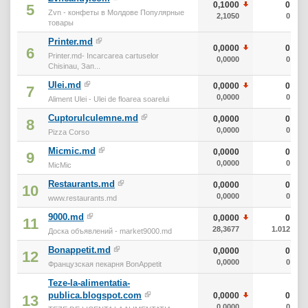
0,1000
0
5
Zvn - конфеты в Молдове Популярные
2,1050
0
товары
Printer.md
0,0000
0
6
Printer.md- Incarcarea cartuselor
0,0000
0
Chisinau, Зап...
Ulei.md
0,0000
0
7
0,0000
0
Aliment Ulei - Ulei de floarea soarelui
Cuptorulculemne.md
0,0000
0
8
0,0000
0
Pizza Corso
Micmic.md
0,0000
0
9
0,0000
0
MicMic
Restaurants.md
0,0000
0
10
0,0000
0
www.restaurants.md
9000.md
0,0000
0
11
28,3677
1.012
Доска объявлений - market9000.md
Bonappetit.md
0,0000
0
12
0,0000
0
Французская пекарня BonAppetit
Teze-la-alimentatia-
publica.blogspot.com
0,0000
0
13
0,0000
0