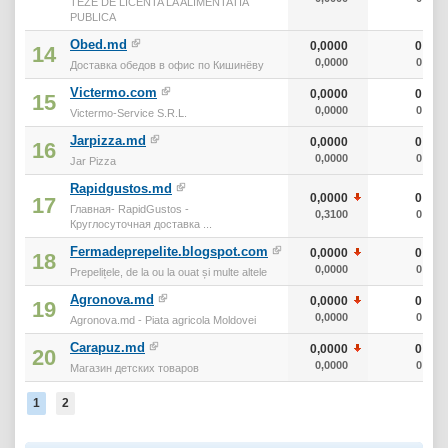
TEZE DE LICENTA LA ALIMENTATIA
PUBLICA
Obed.md
0,0000
0
14
0,0000
0
Доставка обедов в офис по Кишинёву
Victermo.com
0,0000
0
15
0,0000
0
Victermo-Service S.R.L.
Jarpizza.md
0,0000
0
16
0,0000
0
Jar Pizza
Rapidgustos.md
0,0000
0
17
Главная- RapidGustos -
0,3100
0
Круглосуточная доставка ...
Fermadeprepelite.blogspot.com
0,0000
0
18
0,0000
0
Prepelițele, de la ou la ouat și multe altele
Agronova.md
0,0000
0
19
0,0000
0
Agronova.md - Piata agricola Moldovei
Carapuz.md
0,0000
0
20
0,0000
0
Магазин детских товаров
1
2