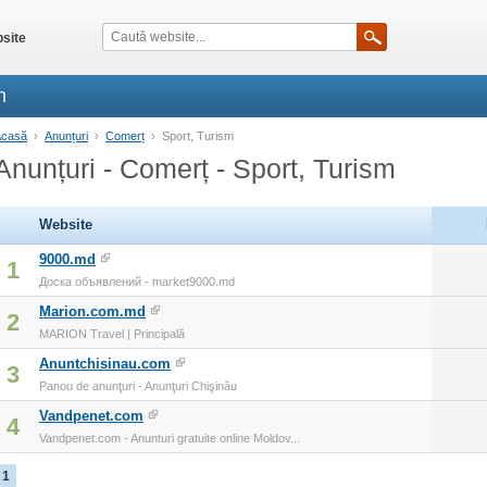
site
m
Acasă
›
Anunțuri
›
Comerț
›
Sport, Turism
Anunțuri - Comerț - Sport, Turism
Website
9000.md
1
Доска объявлений - market9000.md
Marion.com.md
2
MARION Travel | Principală
Anuntchisinau.com
3
Panou de anunţuri - Anunţuri Chişinău
Vandpenet.com
4
Vandpenet.com - Anunturi gratuite online Moldov...
1