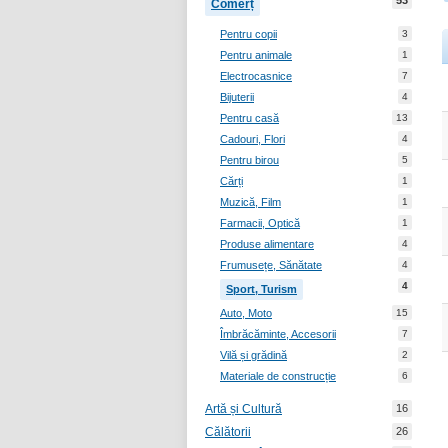
53
Comerț
Pentru copii
3
Pentru animale
1
Electrocasnice
7
Bijuterii
4
Pentru casă
13
Cadouri, Flori
4
Pentru birou
5
Cărți
1
Muzică, Film
1
Farmacii, Optică
1
Produse alimentare
4
Frumusețe, Sănătate
4
4
Sport, Turism
Auto, Moto
15
Îmbrăcăminte, Accesorii
7
Vilă și grădină
2
Materiale de construcție
6
Artă și Cultură
16
Călătorii
26