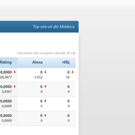
Top site-uri din Moldova
Clasament site-uri pentru ultimele 30 zile
Rating
Alexa
тИЦ
0,0000
0
0
28,3677
1.012
10
0,0000
0
0
3,9367
0
0
0,0000
0
0
0,0000
0
0
0,0000
0
0
0,0000
0
0