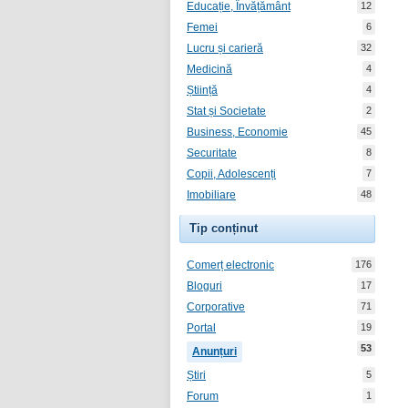
Educație, Învățământ
12
Femei
6
Lucru și carieră
32
Medicină
4
Știință
4
Stat și Societate
2
Business, Economie
45
Securitate
8
Copii, Adolescenți
7
Imobiliare
48
Tip conținut
Comerț electronic
176
Bloguri
17
Corporative
71
Portal
19
53
Anunțuri
Știri
5
Forum
1