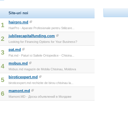
Site-uri noi
hairpro.md
1
HairPro - Aparate Profesionale pentru Stilizare...
jubileecapitalfunding.com
2
Looking for Financing Options for Your Business?
pat.md
3
Pat.md - Paturi si Saltele Ortopedice - Chisina...
mobus.md
4
Mobus.md magazin de Mobila Chisinau, Moldova
biroticexpert.md
5
biroticexpert.md rechizite de birou chisinau la...
mamont.md
6
Mamont.MD - Доска объявлений в Молдове