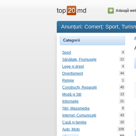
Adaugă web
Anunțuri: Comerț: Sport, Turis
Categorii
Sport
4
Sănătate, Frumusețe
12
Lege și drept
4
Divertisment
44
Religie
1
Construcții, Reparații
45
Modă și Stil
13
Informație
21
Știri, Massmedia
8
Internet, Comunicații
43
Casă și familie
10
Auto, Moto
109