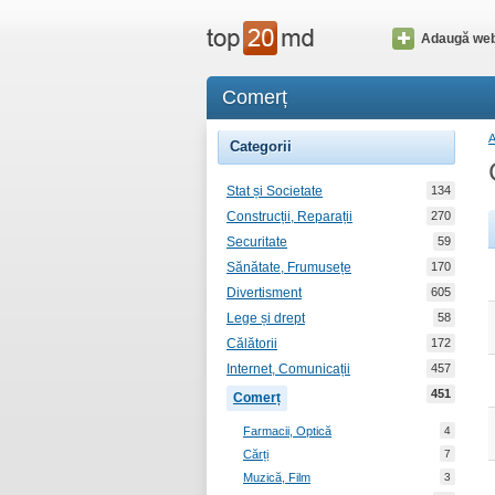
Adaugă web
Comerț
Categorii
Stat și Societate
134
Construcții, Reparații
270
Securitate
59
Sănătate, Frumusețe
170
Divertisment
605
Lege și drept
58
Călătorii
172
Internet, Comunicații
457
451
Comerț
Farmacii, Optică
4
Cărți
7
Muzică, Film
3