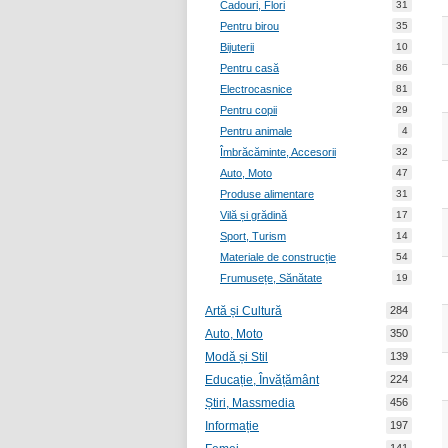
Cadouri, Flori
31
Pentru birou
35
Bijuterii
10
Pentru casă
86
Electrocasnice
81
Pentru copii
29
Pentru animale
4
Îmbrăcăminte, Accesorii
32
Auto, Moto
47
Produse alimentare
31
Vilă și grădină
17
Sport, Turism
14
Materiale de construcție
54
Frumusețe, Sănătate
19
Artă și Cultură
284
Auto, Moto
350
Modă și Stil
139
Educație, Învățământ
224
Știri, Massmedia
456
Informație
197