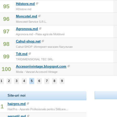
Hdstore.md
95
HDstore.md
Moncotel.md
96
Moncotel-Service S.R.L.
Agronova.md
97
Agronova.md - Piata agricola Moldovei
Cahul-shop.net
98
Cahul-SHOP -Интернет-магазин Кагульчан
Tdt.md
99
TRIDIMENSIONAL TEC SRL
Accesoriivintage.blogspot.com
100
Moda - Vanzari Accesorii Vintage
1
2
3
4
5
6
7
8
9
Site-uri noi
hairpro.md
1
HairPro - Aparate Profesionale pentru Stilizare...
aerostil.md