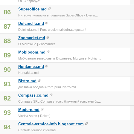
ООО "Крабус"
Superoffice.md
86
Интернет-магазин в Кишиневе SuperOffice - Бумаг...
Dulcinella.md
87
Dulcinella.md | Pentru cele mai delicate gusturi!
Zoomarket.md
88
O Магазине | Zoomarket
Mobiboom.md
89
Мобильные телефоны в Кишиневе, Молдове: Nokia, ...
Nuntamea.md
90
NuntaMea.md
Bistro.md
91
доставка обедов livrare prinz bistro.md
Compass.co.md
92
Compass SRL,Compass, гонт, битумный гонт, мембр...
Modern.md
93
Viorica Anton ( Rolete)
Centrale-termice-info.blogspot.com
94
Centrale termice informatii