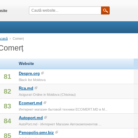
site
Acasă
›
Comerț
Comerț
Website
Despre.org
81
Black list Moldova
Rca.md
82
Asigurari Online in Moldova (Chisinau)
Ecomert.md
83
Интернет магазин бытовой техники ECOMERT.MD в М...
Autoport.md
84
AutoPort.md - Интернет Магазин Автокомпонентов ...
Penopolis-pmr.biz
85