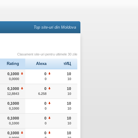
Top site-uri din Moldova
Clasament site-uri pentru ultimele 30 zile
Rating
Alexa
тИЦ
0,1000
0
10
0,0000
0
10
0,1000
0
10
12,8843
6.258
10
0,1000
0
10
0,1000
0
10
0,1000
0
10
0,1000
0
10
0,1000
0
10
0,0000
0
10