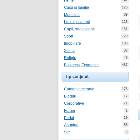
Femei
141
Casă și familie
123
Medicină
89
Lucru și carieră
128
Copii, Adolescenți
131
Sport
120
Imobiliare
103
Știință
87
Religie
48
Business, Economie
467
Tip conținut
Comerț electronic
176
Bloguri
17
Corporative
71
Forum
1
Portal
19
Anunțuri
53
Știri
5