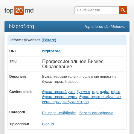
bizprof.org
Top site-uri din Moldova
Informații website (
Editare
)
URL
bizprof.org
Профессиональное Бизнес
Titlu
Образование
Descriere
Бухгалтерские услуги, последние новости в
бухгалтерской сфере.
Cuvinte cheie
бухгалтерский учет
,
бух учет
,
ндс
,
ндфл
,
мфсо
,
бухгалтерские курсы
,
бухгалтерское обучение
,
семинары для бухгалетров
Categorii
Educație, Învățământ
-
Servicii educaționale
Tip conținut
Bloguri