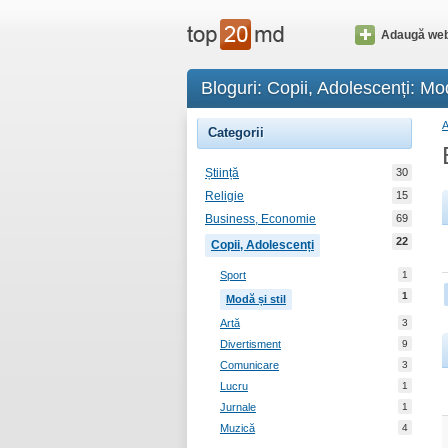
Adaugă web
Bloguri: Copii, Adolescenți: Mod
Categorii
Știință
30
Religie
15
Business, Economie
69
22
Copii, Adolescenți
Sport
1
1
Modă și stil
Artă
3
Divertisment
9
Comunicare
3
Lucru
1
Jurnale
1
Muzică
4