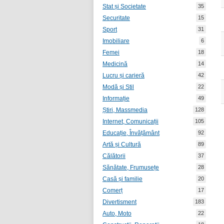
Stat și Societate
35
Securitate
15
Sport
31
Imobiliare
6
Femei
18
Medicină
14
Lucru și carieră
42
Modă și Stil
22
Informație
49
Știri, Massmedia
128
Internet, Comunicații
105
Educație, Învățământ
92
Artă și Cultură
89
Călătorii
37
Sănătate, Frumusețe
28
Casă și familie
20
Comerț
17
Divertisment
183
Auto, Moto
22