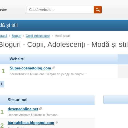
site
ă și stil
Acasă
›
Bloguri
›
Copii, Adolescenți
›
Modă și stil
Bloguri - Copii, Adolescenți - Modă și stil
Website
Super-cosmetolog.com
1
Косметолог в Кишиневе. Услуги по уходу за лицом...
1
Site-uri noi
deseneonline.net
1
Desene Animate Dublate in Romana
barbufelicia.blogspot.com
2