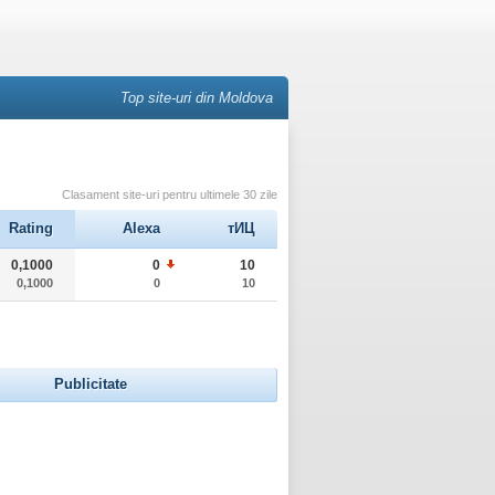
Top site-uri din Moldova
Clasament site-uri pentru ultimele 30 zile
Rating
Alexa
тИЦ
0,1000
0
10
0,1000
0
10
Publicitate