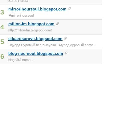
Barbu Felicia
mirrorinoursoul.blogspot.com
3
❤mirrorinoursoul
milion-fm.blogspot.com
4
http://milion-fm.blogspot.com/
eduardsurovii.blogspot.com
5
Эдуард Суровый все выпуски! Эдуард суровый come...
blog-nou-nout.blogspot.com
6
blog fără nume...