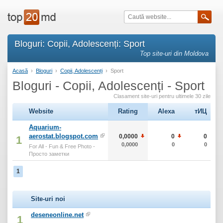
Bloguri: Copii, Adolescenți: Sport
Top site-uri din Moldova
Acasă
›
Bloguri
›
Copii, Adolescenți
›
Sport
Bloguri - Copii, Adolescenți - Sport
Clasament site-uri pentru ultimele 30 zile
Website
Rating
Alexa
тИЦ
Aquarium-
aerostat.blogspot.com
0,0000
0
0
1
0,0000
0
0
For All - Fun & Free Photo -
Просто заметки
1
Site-uri noi
deseneonline.net
1