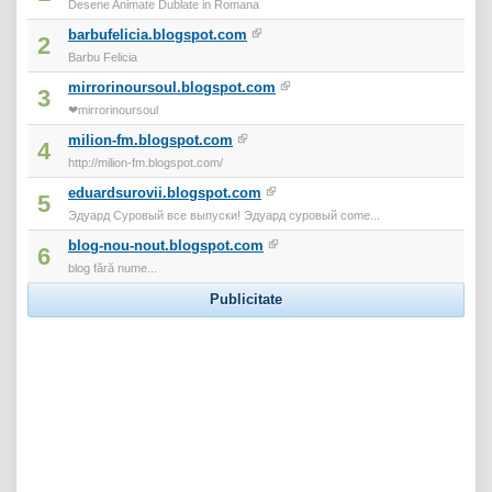
Desene Animate Dublate in Romana
barbufelicia.blogspot.com
2
Barbu Felicia
mirrorinoursoul.blogspot.com
3
❤mirrorinoursoul
milion-fm.blogspot.com
4
http://milion-fm.blogspot.com/
eduardsurovii.blogspot.com
5
Эдуард Суровый все выпуски! Эдуард суровый come...
blog-nou-nout.blogspot.com
6
blog fără nume...
Publicitate