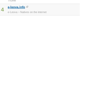
Th3me
e-leova.info
4
e-Leova – Natives on the internet