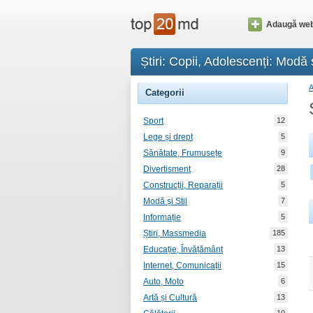
Adaugă web
Știri: Copii, Adolescenți: Modă ș
Categorii
Sport
12
Lege și drept
5
Sănătate, Frumusețe
9
Divertisment
28
Construcții, Reparații
5
Modă și Stil
7
Informație
5
Știri, Massmedia
185
Educație, Învățământ
13
Internet, Comunicații
15
Auto, Moto
6
Artă și Cultură
13