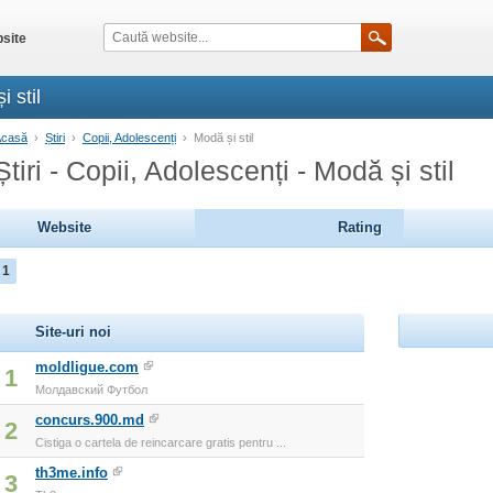
site
i stil
Acasă
›
Știri
›
Copii, Adolescenți
›
Modă și stil
Știri - Copii, Adolescenți - Modă și stil
Website
Rating
1
Site-uri noi
moldligue.com
1
Молдавский Футбол
concurs.900.md
2
Cistiga o cartela de reincarcare gratis pentru ...
th3me.info
3