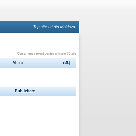
Top site-uri din Moldova
Clasament site-uri pentru ultimele 30 zile
Alexa
тИЦ
Publicitate