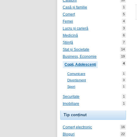
Călătorii
10
Casă și familie
1
Comerț
5
Femei
4
Lucru și carieră
3
Medicină
6
Știință
7
Stat și Societate
14
Business, Economie
19
4
Copii, Adolescenți
Comunicare
1
Divertisment
3
Sport
1
Securitate
1
Imobiliare
1
Tip conținut
Comerț electronic
16
Bloguri
22