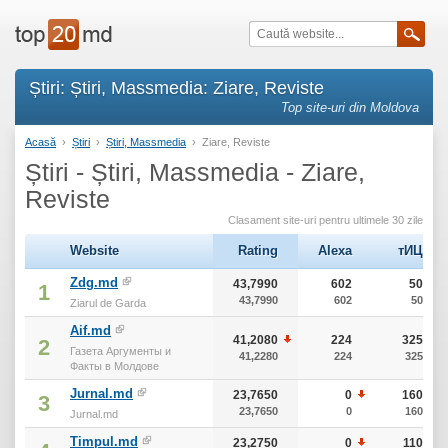
Știri: Știri, Massmedia: Ziare, Reviste
Top site-uri din Moldova
Acasă
›
Știri
›
Știri, Massmedia
›
Ziare, Reviste
Știri - Știri, Massmedia - Ziare,
Reviste
Clasament site-uri pentru ultimele 30 zile
Website
Rating
Alexa
тИЦ
Zdg.md
43,7990
602
50
1
43,7990
602
50
Ziarul de Garda
Aif.md
41,2080
224
325
2
Газета Аргументы и
41,2280
224
325
Факты в Молдове
Jurnal.md
23,7650
0
160
3
23,7650
0
160
Jurnal.md
Timpul.md
23,2750
0
110