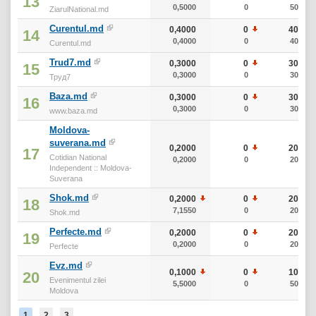
13
0,5000
0
50
ZiarulNational.md
Curentul.md
0,4000
0
40
14
0,4000
0
40
Curentul.md
Trud7.md
0,3000
0
30
15
0,3000
0
30
Труд7
Baza.md
0,3000
0
30
16
0,3000
0
30
www.baza.md
Moldova-
suverana.md
0,2000
0
20
17
Cotidian National
0,2000
0
20
Independent :: Moldova-
Suverana
Shok.md
0,2000
0
20
18
7,1550
0
20
Shok.md
Perfecte.md
0,2000
0
20
19
0,2000
0
20
Perfecte
Evz.md
0,1000
0
10
20
Evenimentul zilei
5,5000
0
50
Moldova
1
2
3