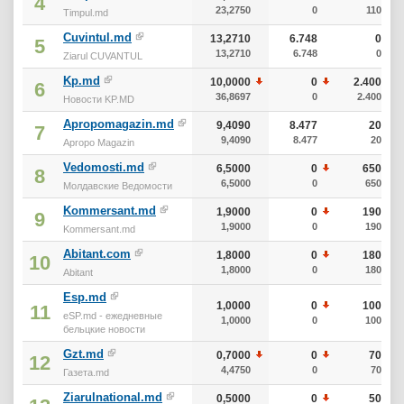
4
23,2750
0
110
Timpul.md
Cuvintul.md
13,2710
6.748
0
5
13,2710
6.748
0
Ziarul CUVANTUL
Kp.md
10,0000
0
2.400
6
36,8697
0
2.400
Новости KP.MD
Apropomagazin.md
9,4090
8.477
20
7
9,4090
8.477
20
Apropo Magazin
Vedomosti.md
6,5000
0
650
8
6,5000
0
650
Молдавские Ведомости
Kommersant.md
1,9000
0
190
9
1,9000
0
190
Kommersant.md
Abitant.com
1,8000
0
180
10
1,8000
0
180
Abitant
Esp.md
1,0000
0
100
11
eSP.md - ежедневные
1,0000
0
100
бельцкие новости
Gzt.md
0,7000
0
70
12
4,4750
0
70
Газета.md
Ziarulnational.md
0,5000
0
50