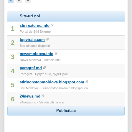
Site-uri noi
stiri-externe.info
1
Portal de Știri Externe
topvirale.com
2
Site-ul bunei dispozitii
newsmoldova.info
3
News Moldova - ultimele stiri.
paragraf.md
4
Paragraf - Будет еще, будет уже!
stirinonstopmoldova.blogspot.com
5
Stiri Moldova – Stirinonstopmoldova.blogspot.co...
24news.md
6
24news.md - Știri de ultimă oră
Publicitate