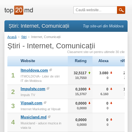
Știri: Internet, Comunicații
Top site-uri din Moldova
Acasă
›
Știri
›
Internet, Comunicații
Știri - Internet, Comunicații
Clasament site-uri pentru ultimele 30 zile
Website
Rating
Alexa
тИЦ
Itmoldova.com
32,5117
3.080
20
1
ITMOLDOVA - Lider de stiri
10,7550
0
20
IT din Moldova
Impulstv.com
0,1000
0
10
2
15,3767
6.160
10
Impuls TV
Vipsait.com
0,0000
0
0
3
0,0000
0
0
Internet Marketing at Vipsait
Musicland.md
0,0000
0
0
4
Musicland - aduce muzica in
0,0000
0
0
viata ta