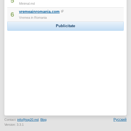
5
Minimal.md
vremeainromania.com
6
Vremea in Romania
Publicitate
Русский
Contact:
info@top20.md
,
Blog
Version: 3.3.1