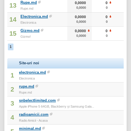
Rupe.md
0,0000
0
0
13
0,0000
0
0
Rupe.md
Electronica.md
0,0000
0
0
14
0,0000
0
0
Electronica
Gizmo.md
0,0000
0
0
15
0,0000
0
0
Gizmo!
1
Site-uri noi
electronica.md
1
Electronica
rupe.md
2
Rupe.md
snbelectlimited.com
3
Apple iPhone 5 64GB, Blackberry și Samsung Gala...
radioamicii.com
4
Radio Amicii - Acasa
minimal.md