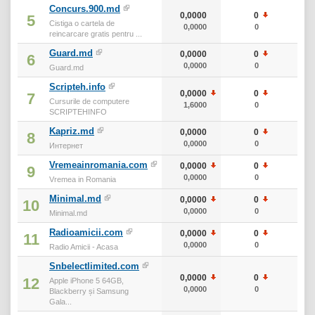
Concurs.900.md
0,0000
0
0
5
Cistiga o cartela de
0,0000
0
0
reincarcare gratis pentru ...
Guard.md
0,0000
0
0
6
0,0000
0
0
Guard.md
Scripteh.info
0,0000
0
0
7
Cursurile de computere
1,6000
0
0
SCRIPTEHINFO
Kapriz.md
0,0000
0
0
8
0,0000
0
0
Интернет
Vremeainromania.com
0,0000
0
0
9
0,0000
0
0
Vremea in Romania
Minimal.md
0,0000
0
0
10
0,0000
0
0
Minimal.md
Radioamicii.com
0,0000
0
0
11
0,0000
0
0
Radio Amicii - Acasa
Snbelectlimited.com
0,0000
0
0
12
Apple iPhone 5 64GB,
0,0000
0
0
Blackberry și Samsung
Gala...